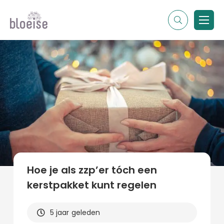
Alle topics
Contentmarketing
Online marketing
Branches
Marketing
Alle soorten artikelen
Hoe je als zzp’er tóch een
kerstpakket kunt regelen
5 jaar geleden