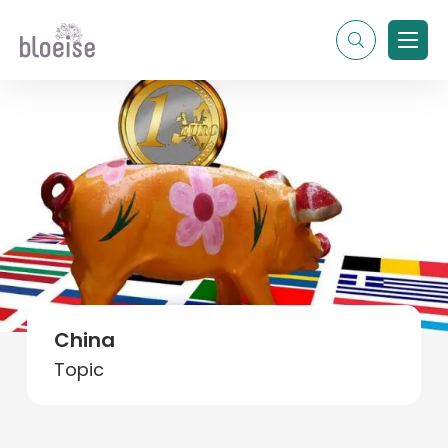
Alle topics
Contentmarketing
Online marketing
Branches
Marketing
Alle soorten artikelen
China
Topic