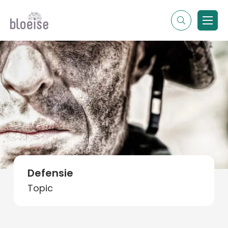
Alle topics
Contentmarketing
Online marketing
Branches
Marketing
Alle soorten artikelen
Defensie
Topic