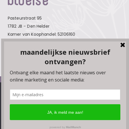
Pasteurstraat 95
1782 JB – Den Helder
Kamer van Koophandel: 52106160
Contact
Over Bloeise
Adverteren
Algemene voorwaarden
We gebruiken cookies, plugins en pixels om ervoor te zorgen
Privacyverklaring
dat onze website soepel draait. Als je doorgaat met het
gebruiken van de website, gaan we er vanuit dat je hiermee
Disclaimer
instemt. Je kunt de browserinstellingen wijzigen om geen
Linkpartners
cookies te accepteren.
Ok
Meer lezen
© Bloeise 2026
Website door
Smeders