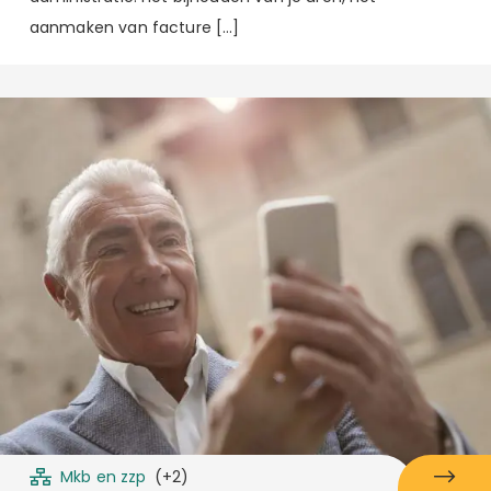
aanmaken van facture […]
Mkb en zzp
(+2)