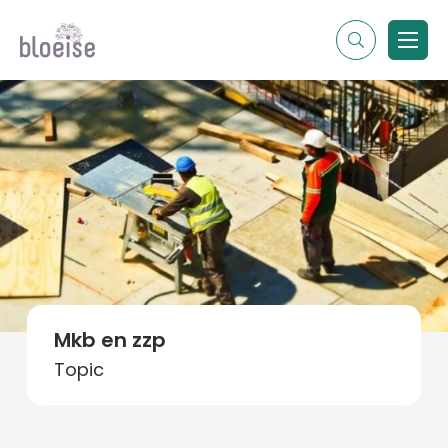
Alle topics
Contentmarketing
Online marketing
Branches
Marketing
Alle soorten artikelen
Mkb en zzp
Topic