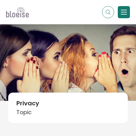
Alle topics
Contentmarketing
Online marketing
Branches
Marketing
Alle soorten artikelen
Privacy
Topic