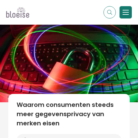
Alle topics
Contentmarketing
Online marketing
Branches
Marketing
Alle soorten artikelen
Waarom consumenten steeds
meer gegevensprivacy van
merken eisen