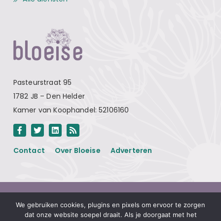
Pasteurstraat 95
1782 JB – Den Helder
Kamer van Koophandel: 52106160
Contact
Over Bloeise
Adverteren
Algemene voorwaarden
We gebruiken cookies, plugins en pixels om ervoor te zorgen
Privacyverklaring
dat onze website soepel draait. Als je doorgaat met het