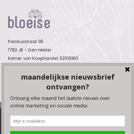
Pasteurstraat 95
1782 JB – Den Helder
Kamer van Koophandel: 52106160
Contact
Over Bloeise
Adverteren
Algemene voorwaarden
We gebruiken cookies, plugins en pixels om ervoor te zorgen
Privacyverklaring
dat onze website soepel draait. Als je doorgaat met het
gebruiken van de website, gaan we er vanuit dat je hiermee
Disclaimer
instemt. Je kunt de browserinstellingen wijzigen om geen