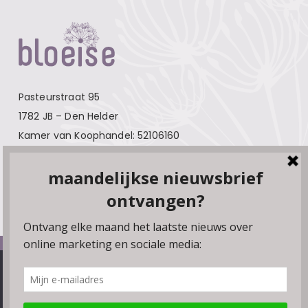
Pasteurstraat 95
1782 JB – Den Helder
Kamer van Koophandel: 52106160
Contact
Over Bloeise
Adverteren
Algemene voorwaarden
We gebruiken cookies, plugins en pixels om ervoor te zorgen
Privacyverklaring
dat onze website soepel draait. Als je doorgaat met het
gebruiken van de website, gaan we er vanuit dat je hiermee
Disclaimer