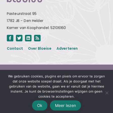
Pasteurstraat 95
1782 JB – Den Helder
Kamer van Koophandel: 52106160
Contact
Over Bloeise
Adverteren
Algemene voorwaarden
We gebruiken cookies, plugins en pixels om ervoor te zorgen
Privacyverklaring
dat onze website soepel draait. Als je doorgaat met het
gebruiken van de website, gaan we er vanuit dat je hiermee
Disclaimer
instemt. Je kunt de browserinstellingen wijzigen om geen
Linkpartners
cookies te accepteren.
Ok
Meer lezen
© Bloeise 2026
Website door
Smeders