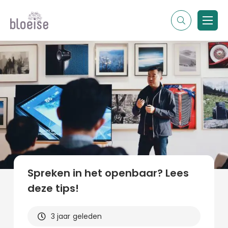
Alle topics
Contentmarketing
Online marketing
Branches
Marketing
Alle soorten artikelen
Spreken in het openbaar? Lees
deze tips!
3 jaar geleden