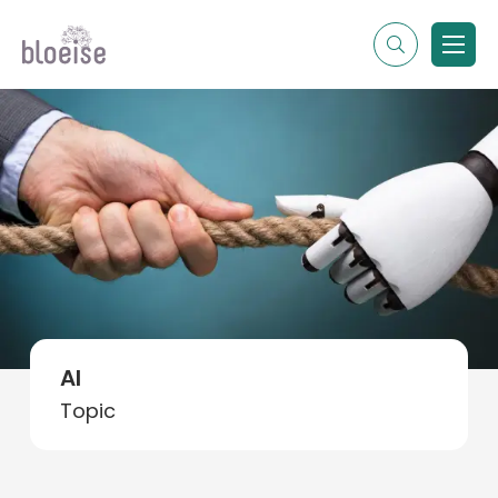
Alle topics
Contentmarketing
Online marketing
Branches
Marketing
Alle soorten artikelen
AI
Topic