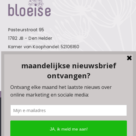
Pasteurstraat 95
1782 JB – Den Helder
Kamer van Koophandel: 52106160
Contact
Over Bloeise
Adverteren
Algemene voorwaarden
We gebruiken cookies, plugins en pixels om ervoor te zorgen
Privacyverklaring
dat onze website soepel draait. Als je doorgaat met het
gebruiken van de website, gaan we er vanuit dat je hiermee
Disclaimer
instemt. Je kunt de browserinstellingen wijzigen om geen
Linkpartners
cookies te accepteren.