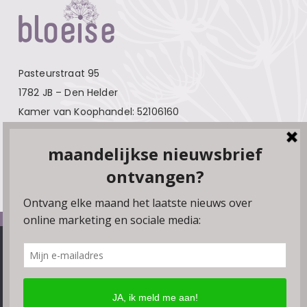
Pasteurstraat 95
1782 JB – Den Helder
Kamer van Koophandel: 52106160
Contact
Over Bloeise
Adverteren
Algemene voorwaarden
We gebruiken cookies, plugins en pixels om ervoor te zorgen
Privacyverklaring
dat onze website soepel draait. Als je doorgaat met het
gebruiken van de website, gaan we er vanuit dat je hiermee
Disclaimer
instemt. Je kunt de browserinstellingen wijzigen om geen
Linkpartners
cookies te accepteren.