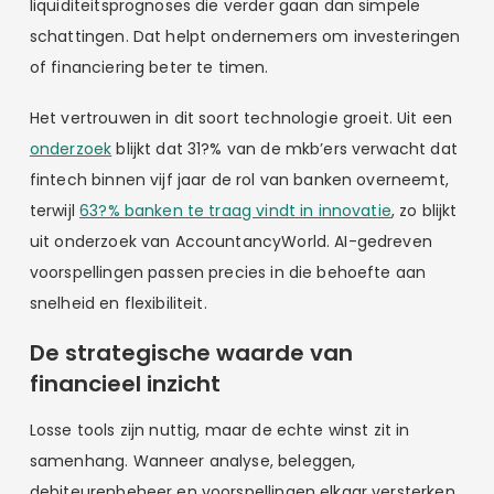
liquiditeitsprognoses die verder gaan dan simpele
schattingen. Dat helpt ondernemers om investeringen
of financiering beter te timen.
Het vertrouwen in dit soort technologie groeit. Uit een
onderzoek
blijkt dat 31?% van de mkb’ers verwacht dat
fintech binnen vijf jaar de rol van banken overneemt,
terwijl
63?% banken te traag vindt in innovatie
, zo blijkt
uit onderzoek van AccountancyWorld. AI-gedreven
voorspellingen passen precies in die behoefte aan
snelheid en flexibiliteit.
De strategische waarde van
financieel inzicht
Losse tools zijn nuttig, maar de echte winst zit in
samenhang. Wanneer analyse, beleggen,
debiteurenbeheer en voorspellingen elkaar versterken,