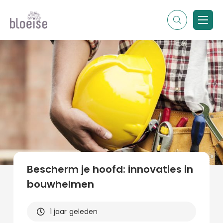
Alle topics
Contentmarketing
Online marketing
Branches
Marketing
Alle soorten artikelen
Bescherm je hoofd: innovaties in
bouwhelmen
1 jaar geleden