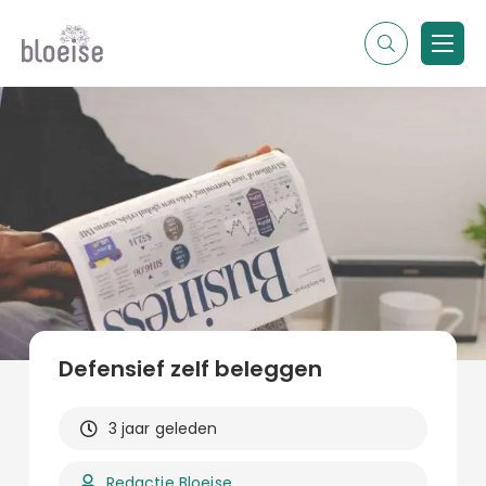
Alle topics
Contentmarketing
Online marketing
Branches
Marketing
Alle soorten artikelen
Defensief zelf beleggen
3 jaar geleden
Redactie Bloeise