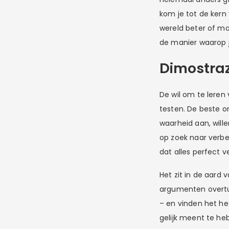
kom je tot de kern 
wereld beter of mo
de manier waarop j
Dimostra
De wil om te leren
testen. De beste 
waarheid aan, will
op zoek naar verbet
dat alles perfect v
Het zit in de aard
argumenten overtui
– en vinden het het 
gelijk meent te heb