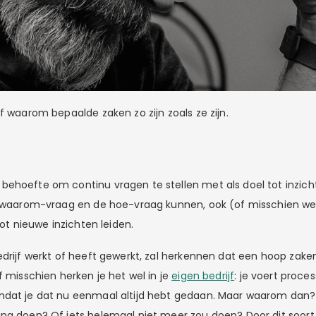
f waarom bepaalde zaken zo zijn zoals ze zijn.
ehoefte om continu vragen te stellen met als doel tot inzic
e waarom-vraag en de hoe-vraag kunnen, ook (of misschien wel z
tot nieuwe inzichten leiden.
edrijf werkt of heeft gewerkt, zal herkennen dat een hoop zaken
f misschien herken je het wel in je
eigen bedrijf
: je voert proce
dat je dat nu eenmaal altijd hebt gedaan. Maar waarom dan? 
ng doen? Of iets helemaal niet meer zou doen? Door dit soort 