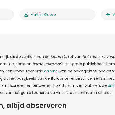
Martijn Kroese
V
jnlijk als de schilder van de
Mona Lisa
of van
Het Laatste Avon
ast als genie en
homo universalis
. Het grote publiek kent hem
van Dan Brown. Leonardo
da Vinci
was de belangrijkste innovator 
g als hét boegbeeld van de Italiaanse renaissance. Zelfs in he
ien, inspireren en betoveren. Hoe dit komt, en wat zelfs de
ond
n van het genie Leonardo da Vinci, staat centraal in dit blog.
en, altijd observeren