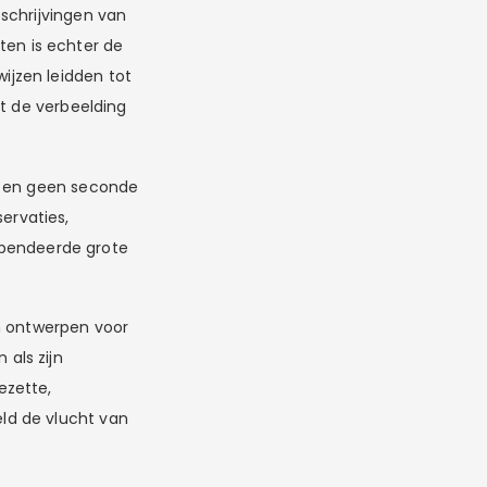
schrijvingen van
sten is echter de
jzen leidden tot
ot de verbeelding
n en geen seconde
servaties,
 spendeerde grote
n ontwerpen voor
als zijn
ezette,
ld de vlucht van