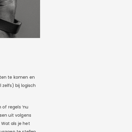
hten te komen en
elfs) bij logisch
 of regels ‘nu
ssen uit volgens
Wat als je het
vragen te stellen