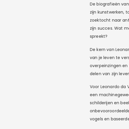
De biografieën van
zijn kunstwerken, t
zoektocht naar an
zijn succes. Wat m
spreekt?
De kern van Leonar
van je leven te vers
overpeinzingen en i
delen van zijn le
Voor Leonardo da V
een machinegeweer 
schilderijen en be
onbevooroordeelde
vogels en baseerde