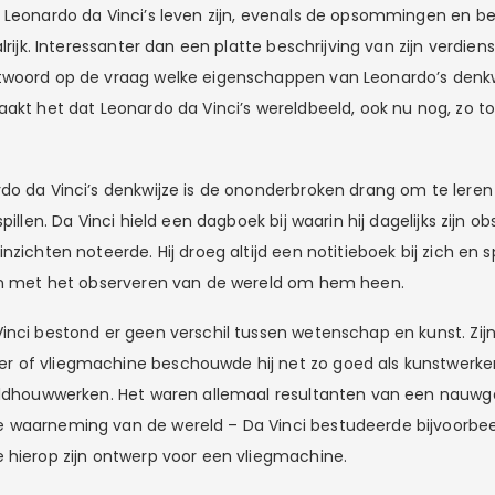
 Leonardo da Vinci’s leven zijn, evenals de opsommingen en be
alrijk. Interessanter dan een platte beschrijving van zijn verdien
twoord op de vraag welke eigenschappen van Leonardo’s denkwi
aakt het dat Leonardo da Vinci’s wereldbeeld, ook nu nog, zo t
do da Vinci’s denkwijze is de ononderbroken drang om te lere
pillen. Da Vinci hield een dagboek bij waarin hij dagelijks zijn ob
nzichten noteerde. Hij droeg altijd een notitieboek bij zich en
ven met het observeren van de wereld om hem heen.
inci bestond er geen verschil tussen wetenschap en kunst. Zij
of vliegmachine beschouwde hij net zo goed als kunstwerken 
eldhouwwerken. Het waren allemaal resultanten van een nauwg
 waarneming van de wereld – Da Vinci bestudeerde bijvoorbee
 hierop zijn ontwerp voor een vliegmachine.