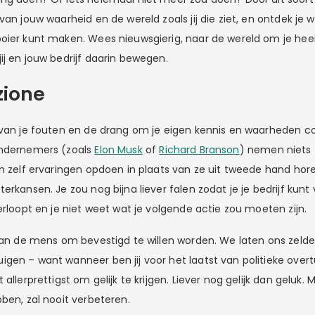
van jouw waarheid en de wereld zoals jij die ziet, en ontdek je we
oier kunt maken. Wees nieuwsgierig, naar de wereld om je he
ij en jouw bedrijf daarin bewegen.
zione
 van je fouten en de drang om je eigen kennis en waarheden con
ondernemers (zoals
Elon Musk
of
Richard Branson
) nemen niets
en zelf ervaringen opdoen in plaats van ze uit tweede hand hore
erkansen. Je zou nog bijna liever falen zodat je je bedrijf kunt
erloopt en je niet weet wat je volgende actie zou moeten zijn.
 van de mens om bevestigd te willen worden. We laten ons zel
gen – want wanneer ben jij voor het laatst van politieke over
allerprettigst om gelijk te krijgen. Liever nog gelijk dan geluk. 
ben, zal nooit verbeteren.