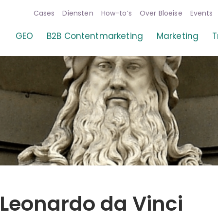
Cases
Diensten
How-to’s
Over Bloeise
Events
gie
GEO
B2B Contentmarketing
Marketing
T
Leonardo da Vinci