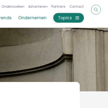
Onderzoeken
Adverteren
Partners
Contact
rends
Ondernemen
Topics