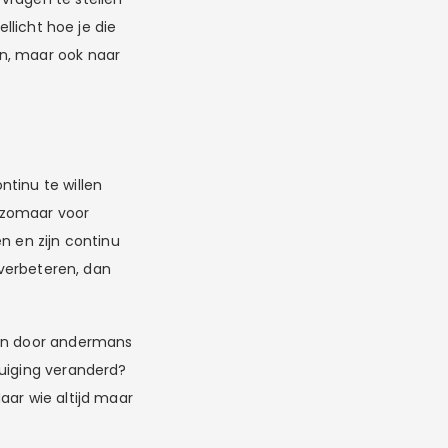
llicht hoe je die
en, maar ook naar
tinu te willen
 zomaar voor
n en zijn continu
 verbeteren, dan
den door andermans
tuiging veranderd?
Maar wie altijd maar