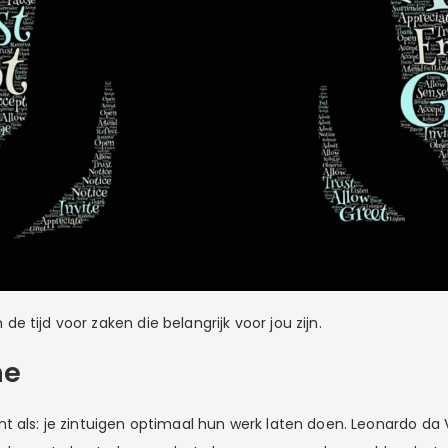
 tijd voor zaken die belangrijk voor jou zijn.
ne
t als: je zintuigen optimaal hun werk laten doen. Leonardo da 