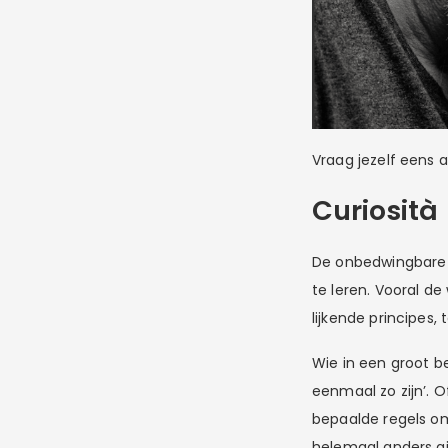
Vraag jezelf eens a
Curiosità
De onbedwingbare b
te leren. Vooral d
lijkende principes, 
Wie in een groot b
eenmaal zo zijn’. O
bepaalde regels om
helemaal anders gi