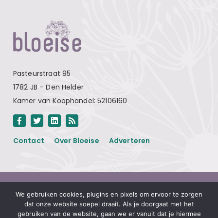
Pasteurstraat 95
1782 JB – Den Helder
Kamer van Koophandel: 52106160
Contact
Over Bloeise
Adverteren
Algemene voorwaarden
We gebruiken cookies, plugins en pixels om ervoor te zorgen
Privacyverklaring
dat onze website soepel draait. Als je doorgaat met het
gebruiken van de website, gaan we er vanuit dat je hiermee
Disclaimer