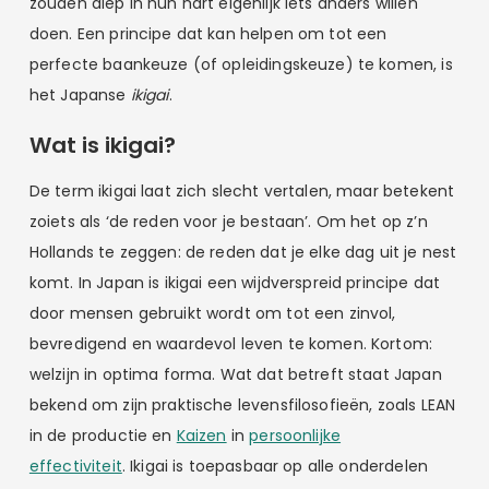
zouden diep in hun hart eigenlijk iets anders willen
doen. Een principe dat kan helpen om tot een
perfecte baankeuze (of opleidingskeuze) te komen, is
het Japanse
ikigai
.
Wat is ikigai?
De term ikigai laat zich slecht vertalen, maar betekent
zoiets als ‘de reden voor je bestaan’. Om het op z’n
Hollands te zeggen: de reden dat je elke dag uit je nest
komt. In Japan is ikigai een wijdverspreid principe dat
door mensen gebruikt wordt om tot een zinvol,
bevredigend en waardevol leven te komen. Kortom:
welzijn in optima forma. Wat dat betreft staat Japan
bekend om zijn praktische levensfilosofieën, zoals LEAN
in de productie en
Kaizen
in
persoonlijke
effectiviteit
. Ikigai is toepasbaar op alle onderdelen