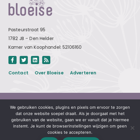
Pasteurstraat 95
1782 JB – Den Helder
Kamer van Koophandel: 52106160
Contact
Over Bloeise
Adverteren
Algemene voorwaarden
We gebruiken cookies, plugins en pixels om ervoor te zorgen
Privacyverklaring
dat onze website soepel draait. Als je doorgaat met het
gebruiken van de website, gaan we er vanuit dat je hiermee
Disclaimer
instemt. Je kunt de browserinstellingen wijzigen om geen
Linkpartners
cookies te accepteren.