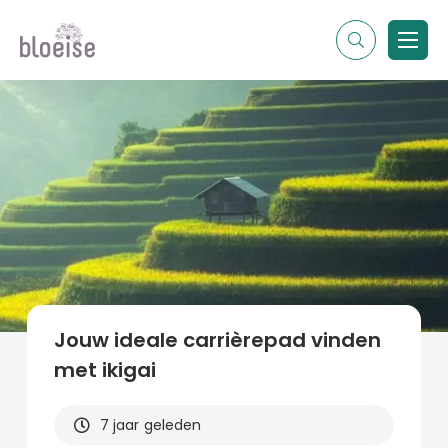
Alle topics
Contentmarketing
Online marketing
Branches
Marketing
Alle soorten artikelen
Jouw ideale carrièrepad vinden
met ikigai
7 jaar geleden