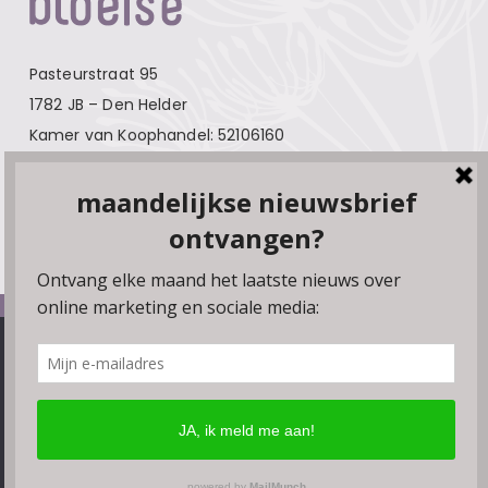
Pasteurstraat 95
1782 JB – Den Helder
Kamer van Koophandel: 52106160
Contact
Over Bloeise
Adverteren
Algemene voorwaarden
We gebruiken cookies, plugins en pixels om ervoor te zorgen
Privacyverklaring
dat onze website soepel draait. Als je doorgaat met het
gebruiken van de website, gaan we er vanuit dat je hiermee
Disclaimer
instemt. Je kunt de browserinstellingen wijzigen om geen
Linkpartners
cookies te accepteren.
Ok
Meer lezen
© Bloeise 2026
Website door
Smeders