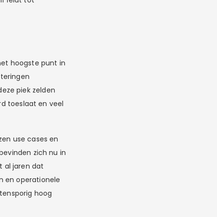
 leidt tot
het hoogste punt in
steringen
deze piek zelden
rd toeslaat en veel
ezen use cases en
bevinden zich nu in
al jaren dat
n en operationele
itensporig hoog