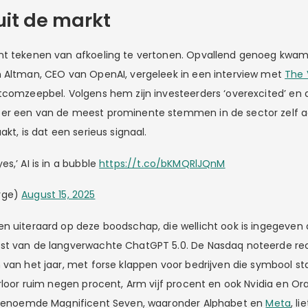
uit de markt
nt tekenen van afkoeling te vertonen. Opvallend genoeg kwa
 Altman, CEO van OpenAI, vergeleek in een interview met
The 
tcomzeepbel. Volgens hem zijn investeerders ‘overexcited’ en 
er een van de meest prominente stemmen in de sector zelf a
akt, is dat een serieus signaal.
s,’ AI is in a bubble
https://t.co/bKMQRlJQnM
rge)
August 15, 2025
n uiteraard op deze boodschap, die wellicht ook is ingegeven
st van de langverwachte ChatGPT 5.0. De Nasdaq noteerde re
 van het jaar, met forse klappen voor bedrijven die symbool st
erloor ruim negen procent, Arm vijf procent en ook Nvidia en Or
zogenoemde Magnificent Seven, waaronder Alphabet en
Meta
, l