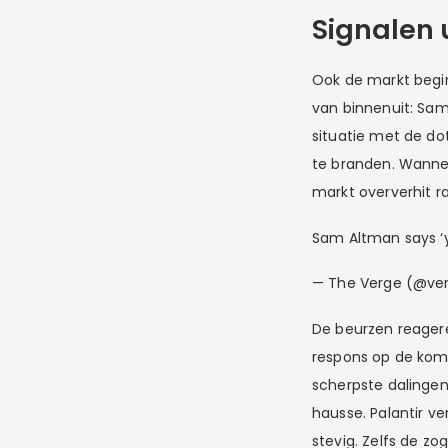
Signalen 
Ook de markt begi
van binnenuit: Sam
situatie met de do
te branden. Wanne
markt oververhit ra
Sam Altman says ‘ye
— The Verge (@ve
De beurzen reagere
respons op de kom
scherpste dalingen
hausse. Palantir v
stevig. Zelfs de 