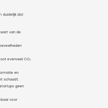
 duidelijk dat
kwart van de
hoeveelheden
toot evenveel CO₂
formatie en
it schaadt.
 startups geen
sbaar voor