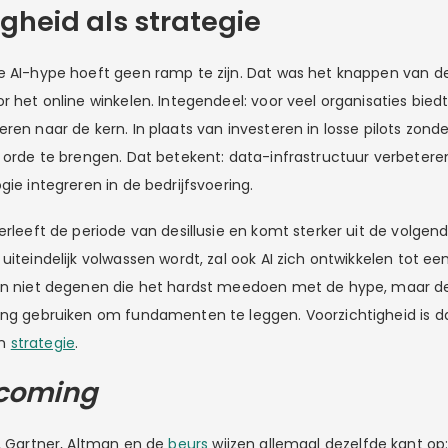
igheid als strategie
de AI-hype hoeft geen ramp te zijn. Dat was het knappen van
or het online winkelen. Integendeel: voor veel organisaties bie
ren naar de kern. In plaats van investeren in losse pilots zonder
p orde te brengen. Dat betekent: data-infrastructuur verbeter
gie integreren in de bedrijfsvoering.
erleeft de periode van desillusie en komt sterker uit de volgend
uiteindelijk volwassen wordt, zal ook AI zich ontwikkelen tot een
dan niet degenen die het hardst meedoen met de hype, maar d
ling gebruiken om fundamenten te leggen. Voorzichtigheid is
an
strategie
.
 coming
T, Gartner, Altman en de
beurs
wijzen allemaal dezelfde kant op