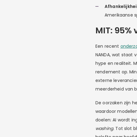
Afhankelijkhei
Amerikaanse sp
MIT: 95% 
Een recent
onderz
NANDA, wat staat v
hype en realiteit.
rendement op. Mind
externe leverancie
meerderheid van be
De oorzaken zijn h
waardoor modellen 
doelen: AI wordt i
washing.
Tot slot b