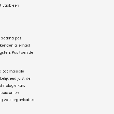
t vaak een
n daarna pas
 kenden allemaal
gsten. Pas toen de
id tot massale
lijkheid juist de
chnologie kan,
rocessen en
g veel organisaties