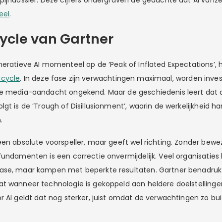
ijndossier. Deze cijfers ondergraven de gedachte dat AI vanzelf
eel
.
ycle van Gartner
neratieve AI momenteel op de ‘Peak of Inflated Expectations’, 
 cycle
. In deze fase zijn verwachtingen maximaal, worden inve
de media-aandacht ongekend. Maar de geschiedenis leert dat 
gt is de ‘Trough of Disillusionment’, waarin de werkelijkheid ha
.
een absolute voorspeller, maar geeft wel richting. Zonder bew
fundamenten is een correctie onvermijdelijk. Veel organisaties 
ase, maar kampen met beperkte resultaten. Gartner benadrukt 
t wanneer technologie is gekoppeld aan heldere doelstellinge
r AI geldt dat nog sterker, juist omdat de verwachtingen zo bu