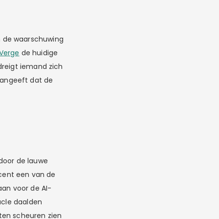
m de waarschuwing
Verge
de huidige
dreigt iemand zich
angeeft dat de
 door de lauwe
cent een van de
aan voor de AI-
acle daalden
ieten scheuren zien