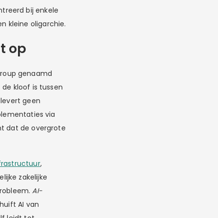
treerd bij enkele
 kleine oligarchie.
t op
 Group genaamd
de kloof is tussen
 levert geen
plementaties via
nt dat de overgrote
frastructuur
,
ijke zakelijke
probleem.
AI-
huift AI van