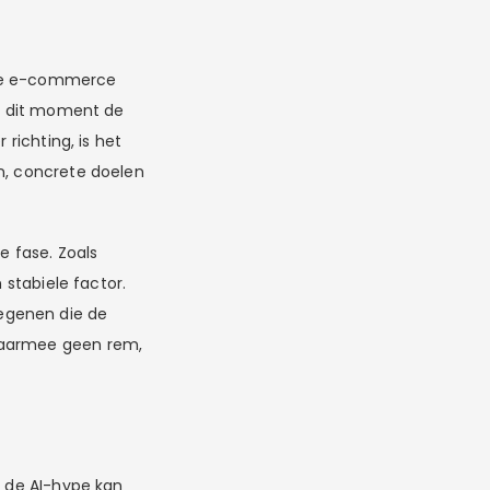
 de e-commerce
dt dit moment de
 richting, is het
en, concrete doelen
e fase. Zoals
 stabiele factor.
egenen die de
 daarmee geen rem,
: de AI-hype kan