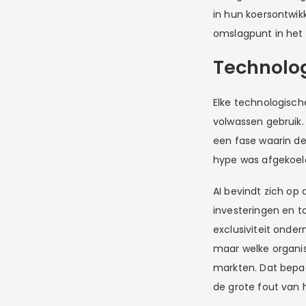
in hun koersontwi
omslagpunt in het
Technolog
Elke technologisch
volwassen gebruik.
een fase waarin de
hype was afgekoeld
AI bevindt zich op 
investeringen en to
exclusiviteit onde
maar welke organis
markten. Dat bepaa
de grote fout van 