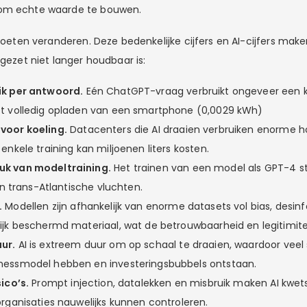
om echte waarde te bouwen.
 moeten veranderen. Deze bedenkelijke cijfers en AI-cijfers maken
ngezet niet langer houdbaar is:
ik per antwoord.
Eén ChatGPT-vraag verbruikt ongeveer een 
et volledig opladen van een smartphone (0,0029 kWh)
voor koeling.
Datacenters die AI draaien verbruiken enorme 
enkele training kan miljoenen liters kosten.
k van modeltraining.
Het trainen van een model als GPT-4 s
len trans-Atlantische vluchten.
.
Modellen zijn afhankelijk van enorme datasets vol bias, desin
ijk beschermd materiaal, wat de betrouwbaarheid en legitimite
ur.
AI is extreem duur om op schaal te draaien, waardoor veel
nessmodel hebben en investeringsbubbels ontstaan.
ico’s.
Prompt injection, datalekken en misbruik maken AI kwet
organisaties nauwelijks kunnen controleren.