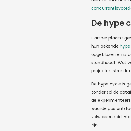
belofte naar hoofdp
concurrentievoord
De hype c
Gartner plaatst ge
hun bekende
hype
opgeblazen en is 
standhoudt. Wat vol
projecten stranden
De hype cycle is g
zonder solide data
de experimenteerf
waarde pas ontstaa
volwassenheid. Voo
zijn.