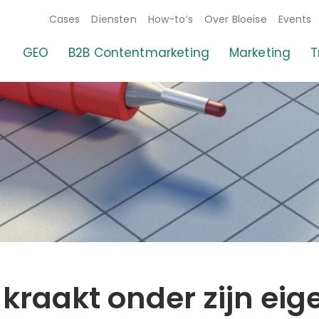
Cases
Diensten
How-to’s
Over Bloeise
Events
GEO
B2B Contentmarketing
Marketing
T
kraakt onder zijn eig