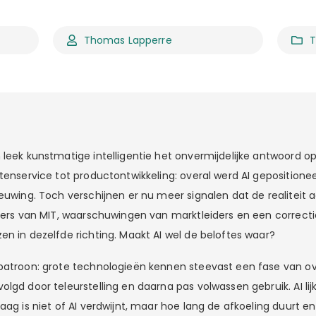
Thomas Lapperre
T
leek kunstmatige intelligentie het onvermijdelijke antwoord op 
ntenservice tot productontwikkeling: overal werd AI gepositione
euwing. Toch verschijnen er nu meer signalen dat de realiteit ach
jfers van MIT, waarschuwingen van marktleiders en een correct
en in dezelfde richting. Maakt AI wel de beloftes waar?
 patroon: grote technologieën kennen steevast een fase van 
lgd door teleurstelling en daarna pas volwassen gebruik. AI lij
aag is niet of AI verdwijnt, maar hoe lang de afkoeling duurt e