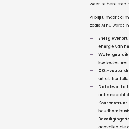
weet te benutten 
AI blijft, maar zal
zoals AI nu wordt i
Energieverbru
energie van h
Watergebruik 
koelwater; een 
CO₂-voetafdru
uit als tiental
Datakwaliteit
auteursrechtel
Kostenstructu
houdbaar busi
Beveiligingsris
aanvallen die 