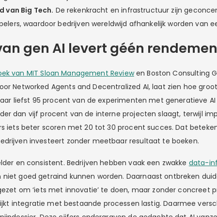
d van Big Tech.
De rekenkracht en infrastructuur zijn geconcen
elers, waardoor bedrijven wereldwijd afhankelijk worden van een
van gen AI levert géén rendemen
oek van MIT Sloan Management Review
en Boston Consulting
oor Networked Agents and Decentralized AI, laat zien hoe groot 
 Maar liefst 95 procent van de experimenten met generatieve AI
er dan vijf procent van de interne projecten slaagt, terwijl im
rs iets beter scoren met 20 tot 30 procent succes. Dat beteke
drijven investeert zonder meetbaar resultaat te boeken.
elder en consistent. Bedrijven hebben vaak een zwakke
data-in
niet goed getraind kunnen worden. Daarnaast ontbreken duidel
ngezet om ‘iets met innovatie’ te doen, maar zonder concreet 
lijkt integratie met bestaande processen lastig. Daarmee versc