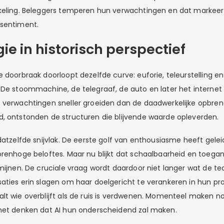
kkeling. Beleggers temperen hun verwachtingen en dat markeer
 sentiment.
ie in historisch perspectief
e doorbraak doorloopt dezelfde curve: euforie, teleurstelling e
 De stoommachine, de telegraaf, de auto en later het internet
 verwachtingen sneller groeiden dan de daadwerkelijke opbren
, ontstonden de structuren die blijvende waarde opleverden.
datzelfde snijvlak. De eerste golf van enthousiasme heeft gele
renhoge beloftes. Maar nu blijkt dat schaalbaarheid en toeganke
rmijnen. De cruciale vraag wordt daardoor niet langer wat de te
aties erin slagen om haar doelgericht te verankeren in hun p
lt wie overblijft als de ruis is verdwenen. Momenteel maken no
het denken dat AI hun onderscheidend zal maken.