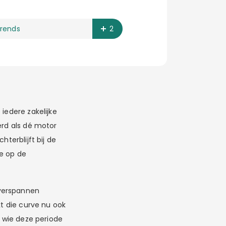
rends
2
iedere zakelijke
erd als dé motor
terblijft bij de
ie op de
overspannen
kt die curve nu ook
n wie deze periode