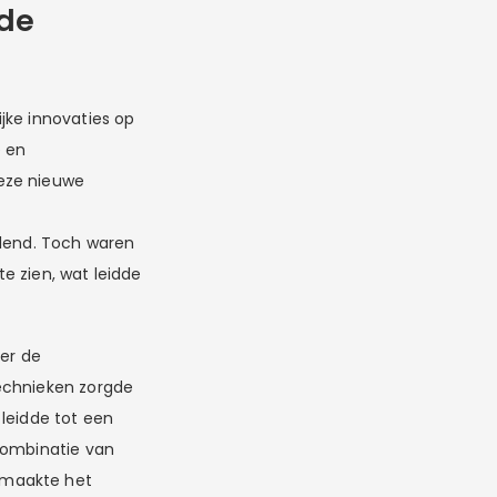
 de
jke innovaties op
e en
deze nieuwe
n
llend. Toch waren
e zien, wat leidde
ter de
technieken zorgde
leidde tot een
combinatie van
 maakte het