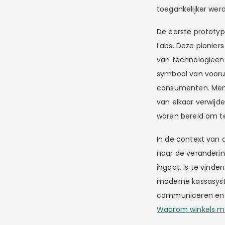
toegankelijker werd
De eerste prototyp
Labs. Deze pionier
van technologieën 
symbool van vooru
consumenten. Mens
van elkaar verwijd
waren bereid om te
In de context van 
naar de veranderin
ingaat, is te vind
moderne kassasyst
communiceren en za
Waarom winkels m