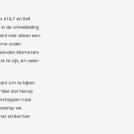
s AT&T en Bell
in de ontwikkeling
erd niet alleen een
asme onder
izenden kilometers
 te zijn, en velen
ant om te kijken
ikel dat hierop
verstappen naar
 waarop we
t artikel hier: