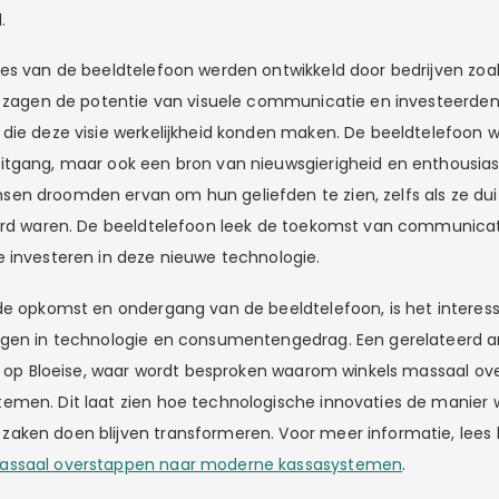
.
es van de beeldtelefoon werden ontwikkeld door bedrijven zoal
s zagen de potentie van visuele communicatie en investeerden 
die deze visie werkelijkheid konden maken. De beeldtelefoon w
itgang, maar ook een bron van nieuwsgierigheid en enthousi
en droomden ervan om hun geliefden te zien, zelfs als ze du
erd waren. De beeldtelefoon leek de toekomst van communicatie
 investeren in deze nieuwe technologie.
de opkomst en ondergang van de beeldtelefoon, is het interess
gen in technologie en consumentengedrag. Een gerelateerd art
en op Bloeise, waar wordt besproken waarom winkels massaal o
emen. Dit laat zien hoe technologische innovaties de manier
ken doen blijven transformeren. Voor meer informatie, lees he
assaal overstappen naar moderne kassasystemen
.