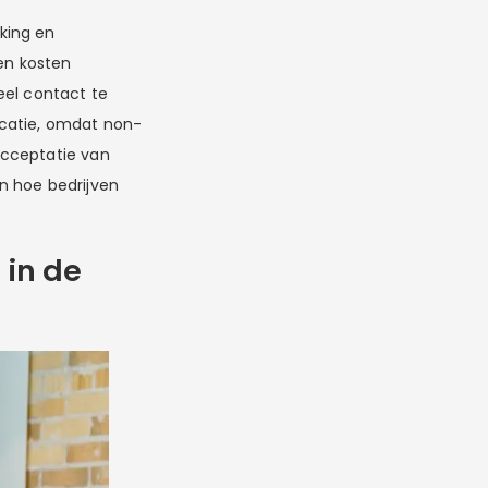
king en
en kosten
eel contact te
icatie, omdat non-
acceptatie van
in hoe bedrijven
 in de