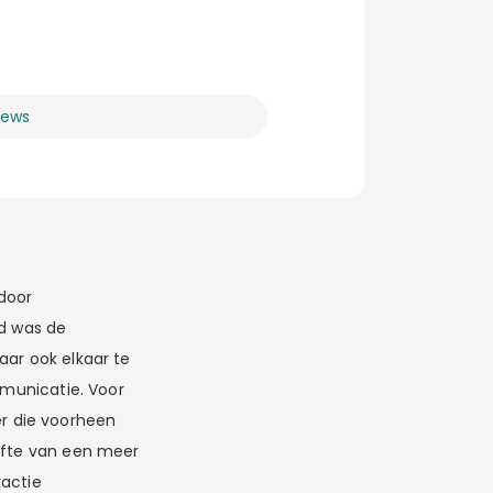
ews
 door
jd was de
aar ook elkaar te
mmunicatie. Voor
r die voorheen
lofte van een meer
ractie