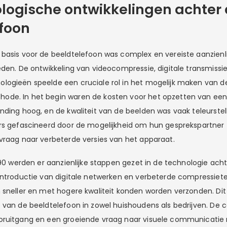
logische ontwikkelingen achter
foon
basis voor de beeldtelefoon was complex en vereiste aanzienli
eden. De ontwikkeling van videocompressie, digitale transmissi
logieën speelde een cruciale rol in het mogelijk maken van 
de. In het begin waren de kosten voor het opzetten van ee
nding hoog, en de kwaliteit van de beelden was vaak teleurste
rs gefascineerd door de mogelijkheid om hun gesprekspartner t
vraag naar verbeterde versies van het apparaat.
’90 werden er aanzienlijke stappen gezet in de technologie ach
introductie van digitale netwerken en verbeterde compressie
 sneller en met hogere kwaliteit konden worden verzonden. Dit 
 van de beeldtelefoon in zowel huishoudens als bedrijven. De 
oruitgang en een groeiende vraag naar visuele communicatie