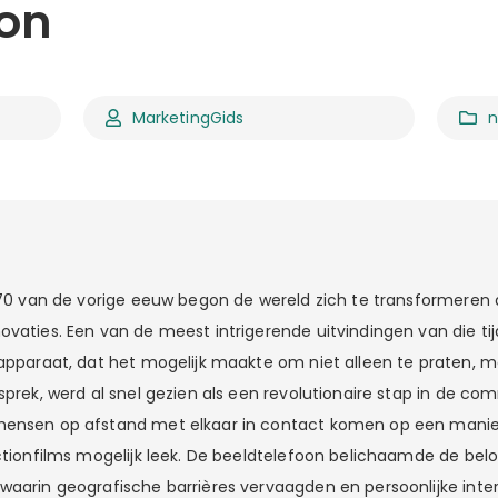
oon
MarketingGids
n
 ’70 van de vorige eeuw begon de wereld zich te transformeren
ovaties. Een van de meest intrigerende uitvindingen van die ti
 apparaat, dat het mogelijk maakte om niet alleen te praten, m
sprek, werd al snel gezien als een revolutionaire stap in de co
mensen op afstand met elkaar in contact komen op een manie
ictionfilms mogelijk leek. De beeldtelefoon belichaamde de be
waarin geografische barrières vervaagden en persoonlijke inte