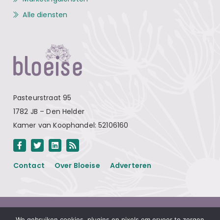
Alle diensten
Pasteurstraat 95
1782 JB – Den Helder
Kamer van Koophandel: 52106160
Contact
Over Bloeise
Adverteren
Algemene voorwaarden
We gebruiken cookies, plugins en pixels om ervoor te zorgen