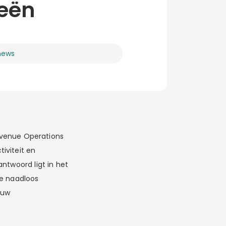
ieën
news
Revenue Operations
iviteit en
ntwoord ligt in het
ce naadloos
 uw