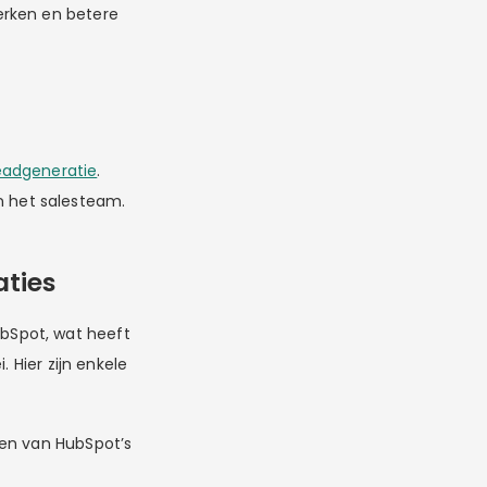
erken en betere
eadgeneratie
.
n het salesteam.
aties
bSpot, wat heeft
 Hier zijn enkele
eren van HubSpot’s