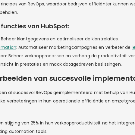
incipes van RevOps, waardoor bedrijven efficiënter kunnen w
behalen.
 functies van HubSpot:
: Beheer klantgegevens en optimaliseer de klantrelaties.
omation
: Automatiseer marketingcampagnes en verbeter de
l
on: Beheer verkoopprocessen en verhoog de productiviteit va
g inzicht in prestaties en maak datagedreven beslissingen.
orbeelden van succesvolle implement
bben al succesvol RevOps geïmplementeerd met behulp van Hu
ijke verbeteringen in hun operationele efficiëntie en omzetgroei.
een stijging van 25% in hun verkoopproductiviteit na het integr
ing automation tools.