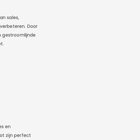
an sales,
 verbeteren. Door
n gestroomlijnde
t.
es en
t zijn perfect