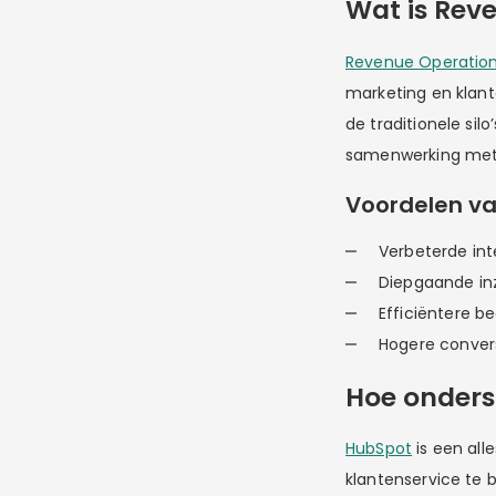
Wat is Rev
Revenue Operatio
marketing en klant
de traditionele si
samenwerking met 
Voordelen va
Verbeterde in
Diepgaande inz
Efficiëntere b
Hogere convers
Hoe onders
HubSpot
is een all
klantenservice te 