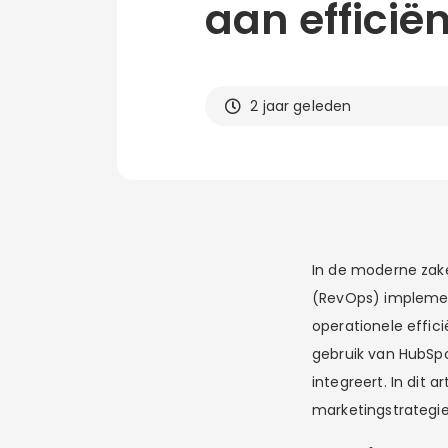
aan efficië
2 jaar geleden
In de moderne zakel
(RevOps) implement
operationele effic
gebruik van HubSpo
integreert. In dit
marketingstrategie