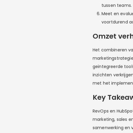
tussen teams.
Meet en evalue
voortdurend a
Omzet verh
Het combineren van
marketingstrategie
geïntegreerde too
inzichten verkrijg
met het implement
Key Takea
RevOps en HubSpot 
marketing, sales en
samenwerking en 