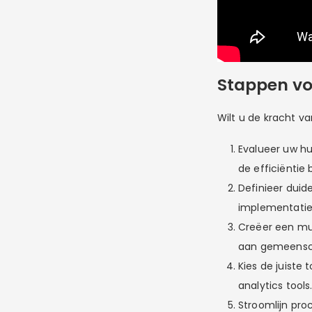
Stappen vo
Wilt u de kracht v
Evalueer uw hu
de efficiënti
Definieer duid
implementatie
Creëer een mul
aan gemeensch
Kies de juiste
analytics tools
Stroomlijn pro