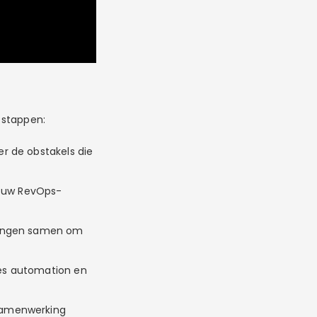
 stappen:
er de obstakels die
or uw RevOps-
elingen samen om
les automation en
 samenwerking