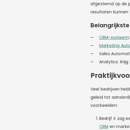
afgestemd op de pr
resultaten kunnen 
Belangrijkste
CRM-systeem
Marketing Aut
Sales Automati
Analytics: Krij
Praktijkvo
Veel bedrijven he
geleid tot aanzienl
voorbeelden:
Bedrijf X zag 
CRM
en market