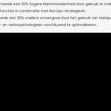
orteerde een 20% hogere klanttevredenheid door gebruik te m
functies in combinatie met RevOps-strategieën.
iseerde een 30% snellere omzetgroei door het gebruik van HubSp
 en verkoopstrategieën voortdurend te optimaliseren.