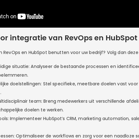
or integratie van RevOps en HubSpot
an RevOps en HubSpot benutten voor uw bedrijf? Volg dan deze
idige situatie: Analyseer de bestaande processen en identifice
e belemmeren.
elijke doelstellingen: Stel specifieke, meetbare doelen vast vo
.
tidisciplinair team: Breng medewerkers uit verschillende afd
appelijke doelen te werken.
 tools: Implementeer HubSpot’s CRM, marketing automation, sa
.
cessen: Optimaliseer de workflows en zorg voor een naadloze