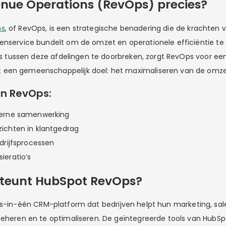
enue Operations (RevOps) precies?
ns
, of RevOps, is een strategische benadering die de krachten v
enservice bundelt om de omzet en operationele efficiëntie te
lo’s tussen deze afdelingen te doorbreken, zorgt RevOps voor ee
een gemeenschappelijk doel: het maximaliseren van de omze
n RevOps:
terne samenwerking
ichten in klantgedrag
edrijfsprocessen
ieratio’s
teunt HubSpot RevOps?
es-in-één CRM-platform dat bedrijven helpt hun marketing, sal
beheren en te optimaliseren. De geïntegreerde tools van HubSpo