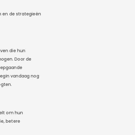
n en de strategieën
jven die hun
rhogen. Door de
diepgaande
 Begin vandaag nog
ogten.
telt om hun
ie, betere