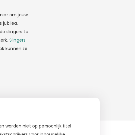
anier om jouw
 jubilea,
de slingers te
merk.
Slingers
Ook kunnen ze
 worden niet op persoonlijk titel
stschrijvers voor inhoudelijke