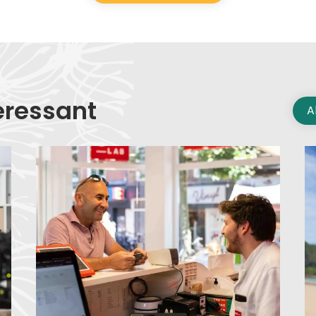
eressant
A