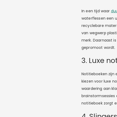
In een tijd waar
du
waterflessen een u
recyclebare materi
van wegwerp plasti
merk. Daarnaast is
gepromoot wordt.
3. Luxe no
Notitieboeken zijn 
kiezen voor luxe n
waardering aan kla
brainstormsessies 
notitieboek zorgt e
4. Slinge