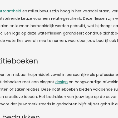
urzaamheid
en milieubewustzijn hoog in het vaandel staan, 
itstekende keuze voor een relatiegeschenk. Deze flessen zijn v
alen en kunnen herhaaldelijk worden gebruikt, wat bijdraagt a
c. Een logo op deze waterflessen garandeert continue zichtba
 de waterfles overal mee te nemen, waardoor jouw bedrijf ook
titieboeken
een onmisbaar hulpmiddel, zowel in persoonlijke als professione
otitieboeken met een elegant
design
en hoogwaardige afwerking
nten of zakenrelaties. Deze notitieboeken bieden voldoende rui
en creatieve ideeën. Het bedrukken van jouw logo op de cover
rvoor dat jouw merk steeds in gedachten blijft bij het gebruik e
rs bedrukken