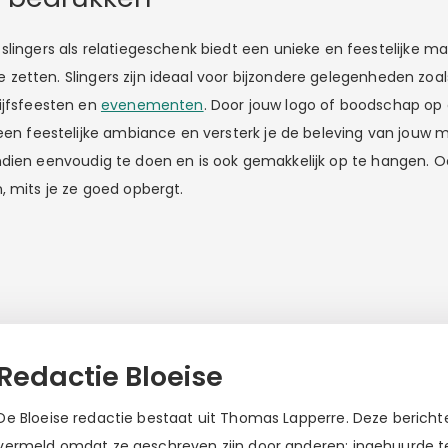
slingers als relatiegeschenk biedt een unieke en feestelijke m
 te zetten. Slingers zijn ideaal voor bijzondere gelegenheden zoals
ijfsfeesten en
evenementen
. Door jouw logo of boodschap op 
 een feestelijke ambiance en versterk je de beleving van jouw 
dien eenvoudig te doen en is ook gemakkelijk op te hangen. 
, mits je ze goed opbergt.
Redactie Bloeise
De Bloeise redactie bestaat uit Thomas Lapperre. Deze berichten
vermeld omdat ze geschreven zijn door anderen: ingehuurde tek