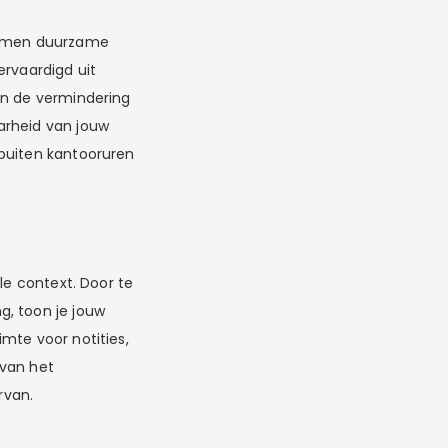
vormen duurzame
ervaardigd uit
an de vermindering
arheid van jouw
 buiten kantooruren
le context. Door te
, toon je jouw
mte voor notities,
 van het
rvan.