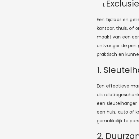
Exclusi
Een tijdloos en gel
kantoor, thuis, of
maakt van een een
ontvanger de pen ge
praktisch en kunne
1. Sleutel
Een effectieve man
als relatiegeschenk
een sleutelhanger t
een huis, auto of k
gemakkelijk te per
2. Duurza