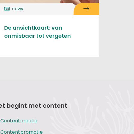
news
De ansichtkaart: van
onmisbaar tot vergeten
et begint met content
Contentcreatie
Contentpromotie