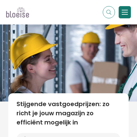
Alle topics
Contentmarketing
Online marketing
Branches
Marketing
Alle soorten artikelen
Stijgende vastgoedprijzen: zo
richt je jouw magazijn zo
efficiënt mogelijk in