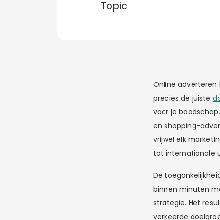
Topic
Online adverteren 
precies de juiste
d
voor je boodschap.
en shopping-adver
vrijwel elk market
tot internationale u
De toegankelijkheid
binnen minuten mog
strategie. Het resu
verkeerde doelgro