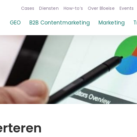
Cases
Diensten
How-to’s
Over Bloeise
Events
erteren
GEO
B2B Contentmarketing
Marketing
T
erteren