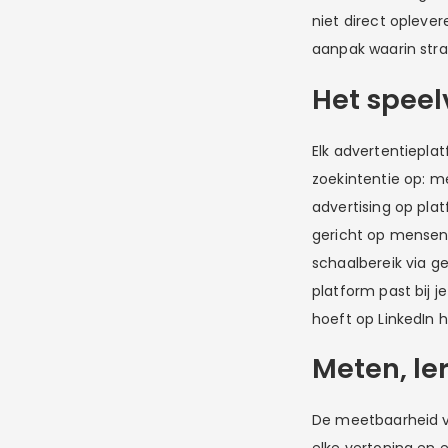
niet direct opleve
aanpak waarin stra
Het speel
Elk advertentieplat
zoekintentie op: me
advertising op plat
gericht op mensen 
schaalbereik via g
platform past bij j
hoeft op LinkedIn 
Meten, le
De meetbaarheid va