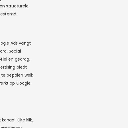
en structurele
fgestemd.
Google Ads vangt
ord. Social
ofiel en gedrag,
rtising biedt
 te bepalen welk
 werkt op Google
anaal. Elke klik,