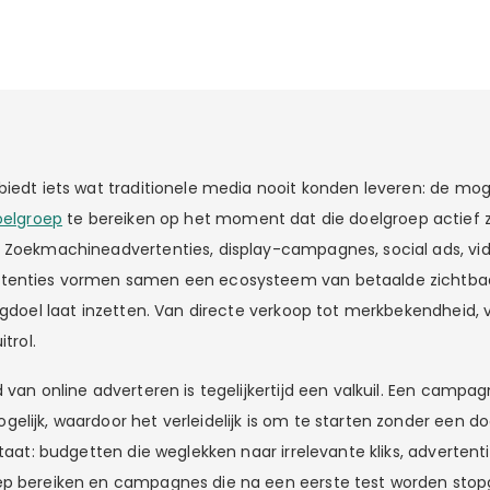
biedt iets wat traditionele media nooit konden leveren: de mog
oelgroep
te bereiken op het moment dat die doelgroep actief 
 Zoekmachineadvertenties, display-campagnes, social ads, vi
tenties vormen samen een ecosysteem van betaalde zichtbaa
ingdoel laat inzetten. Van directe verkoop tot merkbekendheid, 
itrol.
 van online adverteren is tegelijkertijd een valkuil. Een campa
elijk, waardoor het verleidelijk is om te starten zonder een d
ltaat: budgetten die weglekken naar irrelevante kliks, advertent
ep bereiken en campagnes die na een eerste test worden sto