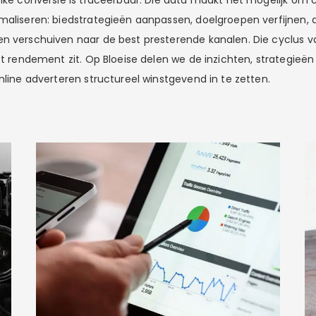
elke conversie is traceerbaar. Die data maakt het mogelijk o
maliseren: biedstrategieën aanpassen, doelgroepen verfijnen, 
en verschuiven naar de best presterende kanalen. Die cyclus 
het rendement zit. Op Bloeise delen we de inzichten, strategieë
nline adverteren structureel winstgevend in te zetten.