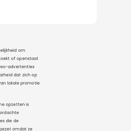
elijkheid om
zoekt of openstaat
deo-advertenties
rheid dat zich op
van lokale promotie
gne opzetten is
oordachte
ies die de
pgezet omdat ze