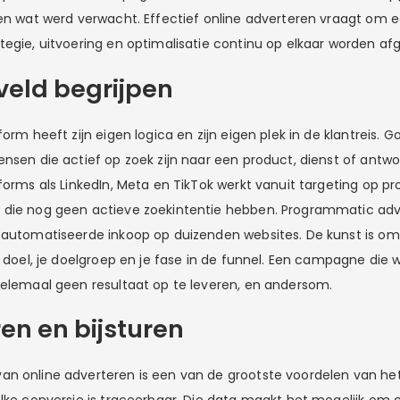
ren wat werd verwacht. Effectief online adverteren vraagt om e
tegie, uitvoering en optimalisatie continu op elkaar worden a
veld begrijpen
form heeft zijn eigen logica en zijn eigen plek in de klantreis. 
nsen die actief op zoek zijn naar een product, dienst of antwo
forms als LinkedIn, Meta en TikTok werkt vanuit targeting op pr
die nog geen actieve zoekintentie hebben. Programmatic adve
eautomatiseerde inkoop op duizenden websites. De kunst is om
e doel, je doelgroep en je fase in de funnel. Een campagne die
helemaal geen resultaat op te leveren, en andersom.
ren en bijsturen
n online adverteren is een van de grootste voordelen van het k