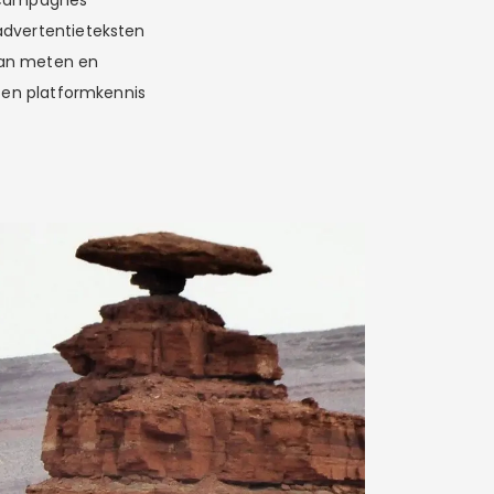
m campagnes
advertentieteksten
van meten en
n en platformkennis