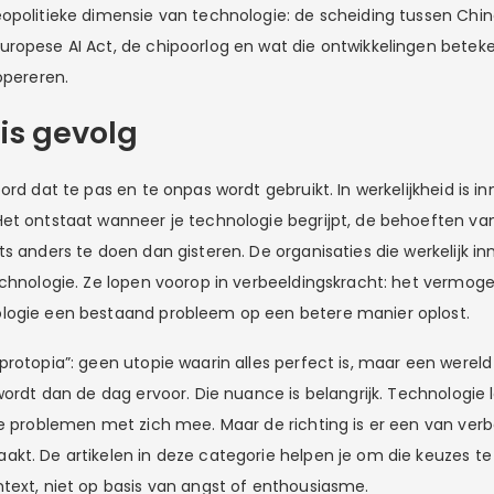
opolitieke dimensie van technologie: de scheiding tussen Chi
ropese AI Act, de chipoorlog en wat die ontwikkelingen betek
opereren.
 is gevolg
ord dat te pas en te onpas wordt gebruikt. In werkelijkheid is i
et ontstaat wanneer je technologie begrijpt, de behoeften van
s anders te doen dan gisteren. De organisaties die werkelijk in
echnologie. Ze lopen voorop in verbeeldingskracht: het vermog
logie een bestaand probleem op een betere manier oplost.
protopia”: geen utopie waarin alles perfect is, maar een wereld
wordt dan de dag ervoor. Die nuance is belangrijk. Technologie l
we problemen met zich mee. Maar de richting is er een van verbe
kt. De artikelen in deze categorie helpen je om die keuzes t
text, niet op basis van angst of enthousiasme.