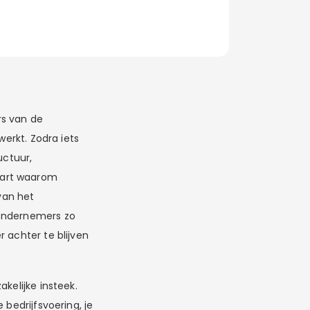
rs van de
werkt. Zodra iets
uctuur,
aart waarom
 van het
 ondernemers zo
 achter te blijven
kelijke insteek.
 bedrijfsvoering, je