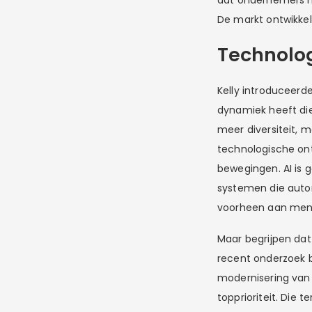
dat ondernemers mi
De markt ontwikkelt 
Technolog
Kelly introduceerd
dynamiek heeft die
meer diversiteit, 
technologische ont
bewegingen. AI is 
systemen die auton
voorheen aan men
Maar begrijpen dat
recent onderzoek b
modernisering van 
topprioriteit. Die