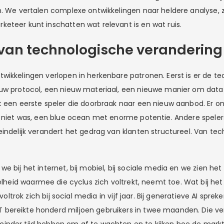
n. We vertalen complexe ontwikkelingen naar heldere analyse, z
eteer kunt inschatten wat relevant is en wat ruis.
van technologische verandering
wikkelingen verlopen in herkenbare patronen. Eerst is er de t
uw protocol, een nieuw materiaal, een nieuwe manier om data
t een eerste speler die doorbraak naar een nieuw aanbod. Er o
g niet was, een blue ocean met enorme potentie. Andere speler
eindelijk verandert het gedrag van klanten structureel. Van tec
e bij het internet, bij mobiel, bij sociale media en we zien het 
elheid waarmee die cyclus zich voltrekt, neemt toe. Wat bij het
, voltrok zich bij social media in vijf jaar. Bij generatieve AI spre
bereikte honderd miljoen gebruikers in twee maanden. Die ver