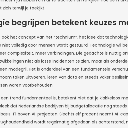
nder tijd hebben om af te wachten en te kijken hoe de markt 
zich terwijl je toekijkt.
ie begrijpen betekent keuzes 
e ook het concept van het “technium”, het idee dat technolog
 niet volledig door mensen wordt gestuurd. Technologie wil b
meer complexiteit, meer verbindingen. Die gedachte is nuttig 
wikkelingen niet als losse incidenten te zien, maar als onderde
geen modegril. Het is onderdeel van een fundamentele verschu
oom taken uitvoeren, leren van data en steeds vaker besliss
sen waren voorbehouden.
 een trend fundamenteel is, betekent niet dat je klakkeloos m
leek dat Nederlandse bedrijven bij budgetallocatie nog steeds
basis-IT boven AI-projecten. Slechts elf procent noemt AI-capa
 terughoudendheid wordt regelmatig afgedaan als achterstand, 