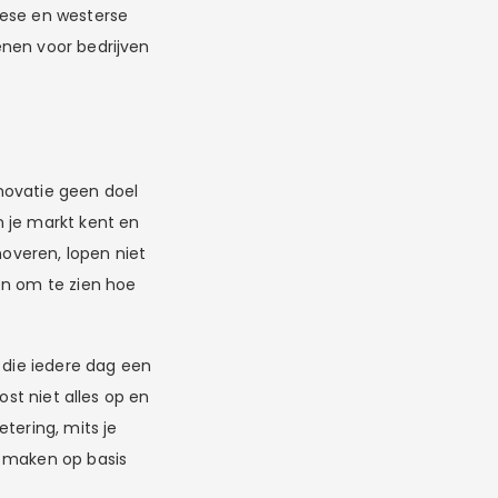
nese en westerse
enen voor bedrijven
nnovatie geen doel
 je markt kent en
noveren, lopen niet
en om te zien hoe
 die iedere dag een
ost niet alles op en
tering, mits je
e maken op basis