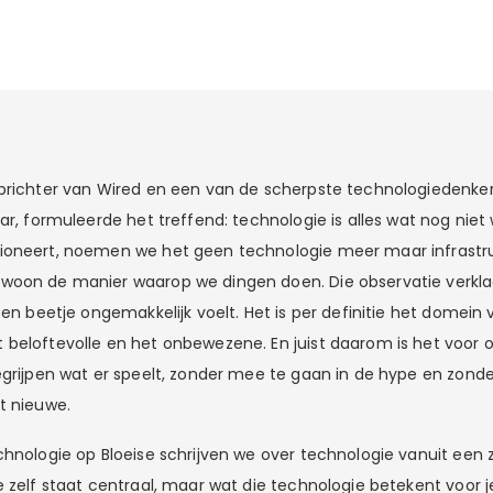
prichter van Wired en een van de scherpste technologiedenke
ar, formuleerde het treffend: technologie is alles wat nog niet 
ioneert, noemen we het geen technologie meer maar infrastr
woon de manier waarop we dingen doen. Die observatie verkl
een beetje ongemakkelijk voelt. Het is per definitie het domein
beloftevolle en het onbewezene. En juist daarom is het voor
egrijpen wat er speelt, zonder mee te gaan in de hype en zonder
t nieuwe.
hnologie op Bloeise schrijven we over technologie vanuit een za
 zelf staat centraal, maar wat die technologie betekent voor je