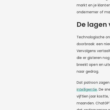
markt en je klante
ondernemer of mark
De lagen 
Technologische ont
doorbraak: een nie
Vervolgens vertaal
die er gisteren no
breekt open en uit
naar gedrag.
Dat patroon zagen w
intelligentie
. De sn
vijftien jaar kostte
maanden. ChatGPT 