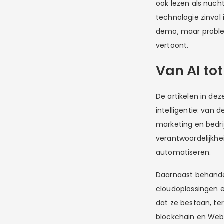
ook lezen als nuc
technologie zinvol
demo, maar problem
vertoont.
Van AI to
De artikelen in dez
intelligentie: van 
marketing en bedr
verantwoordelijkhe
automatiseren.
Daarnaast behandel
cloudoplossingen 
dat ze bestaan, ter
blockchain en Web3 