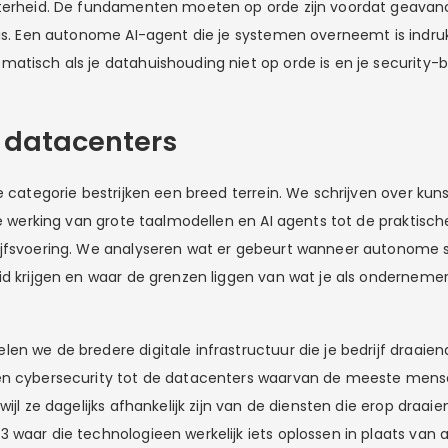
hterheid. De fundamenten moeten op orde zijn voordat geava
 is. Een autonome AI-agent die je systemen overneemt is indr
atisch als je datahuishouding niet op orde is en je security-
t datacenters
e categorie bestrijken een breed terrein. We schrijven over ku
de werking van grote taalmodellen en AI agents tot de praktische
ijfsvoering. We analyseren wat er gebeurt wanneer autonom
id krijgen en waar de grenzen liggen van wat je als onderneme
en we de bredere digitale infrastructuur die je bedrijf draaie
en cybersecurity tot de datacenters waarvan de meeste mens
wijl ze dagelijks afhankelijk zijn van de diensten die erop draaie
waar die technologieen werkelijk iets oplossen in plaats van a