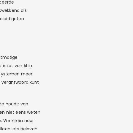
nceerde
ukwekkend als
beleid gaten
nstmatige
 inzet van AI in
e systemen meer
r verantwoord kunt
nde houdt: van
en niet eens weten
n. We kijken naar
lleen iets beloven.