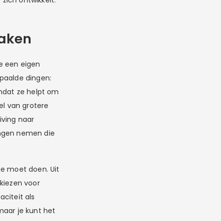
zich ontwikkelt.
maken
ie een eigen
epaalde dingen:
omdat ze helpt om
el van grotere
iving naar
ingen nemen die
ee moet doen. Uit
 kiezen voor
citeit als
maar je kunt het