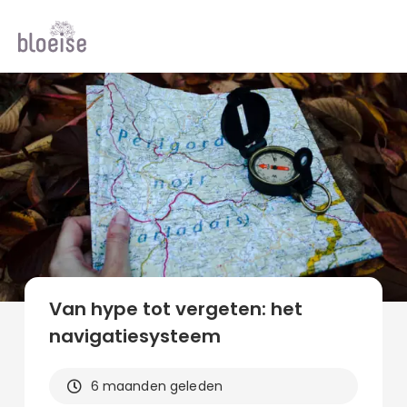
Alle topics
Contentmarketing
Online marketing
Branches
Marketing
Alle soorten artikelen
Van hype tot vergeten: het
navigatiesysteem
6 maanden geleden