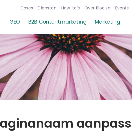
Cases
Diensten
How-to’s
Over Bloeise
Events
ia
GEO
B2B Contentmarketing
Marketing
T
paginanaam aanpass