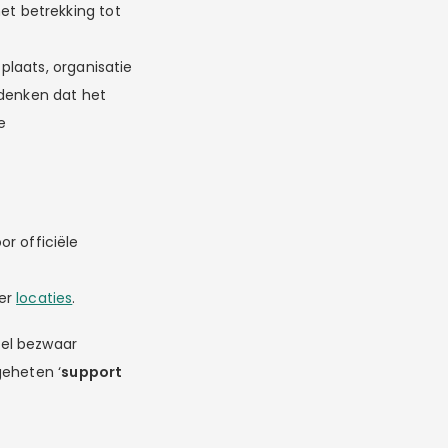
et betrekking tot
plaats, organisatie
denken dat het
e
r officiële
ver
locaties
.
eel bezwaar
geheten ‘
support