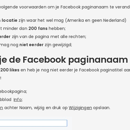
 volgende voorwaarden om je Facebook paginanaam te verand
n
locatie
zijn waar het wel mag (Amerika en geen Nederland)
et minder dan
200 fans
hebben;
erder
zijn van de pagina met alle rechten;
l mag nog
niet eerder
zijn gewijzigd;
 je de Facebook paginanaam
200 likes
en heb je nog niet eerder je Facebook paginatitel aa
!
cebookpagina;
abblad
Info
;
en
achter Naam, wijzig en druk op
Wijzigingen
opslaan.