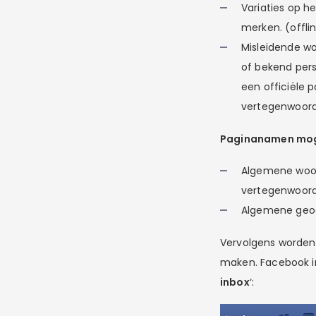
Variaties op h
merken. (offli
Misleidende wo
of bekend per
een officiële 
vertegenwoord
Paginanamen moge
Algemene woord
vertegenwoord
Algemene geog
Vervolgens worden
maken. Facebook in
inbox
‘: