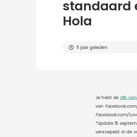
standaard e
Hola
11 jaar geleden
Je hebt de
URL van
van
Facebook.com
Facebook.com/Lov
*Update 15 septemb
versoepeld. In de 