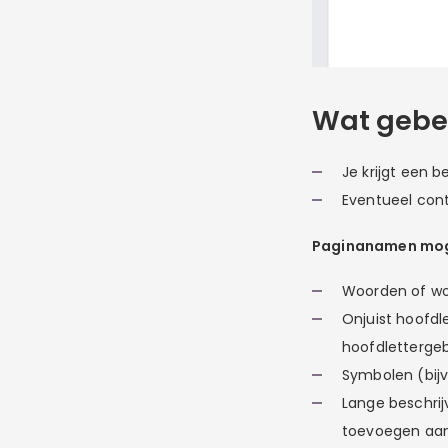
Wat gebe
Je krijgt een b
Eventueel con
Paginanamen moge
Woorden of wo
Onjuist hoofdl
hoofdlettergeb
Symbolen (bijv
Lange beschrij
toevoegen aan