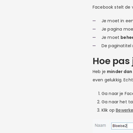
Facebook stelt de
Je moet in ee
Je pagina mo
Je moet
behe
De paginatite
Hoe pas
Heb je
minder dan 
even gelukkig. Echt
Ga naar je Fa
Ga naar het t
Klik op
Bewerk