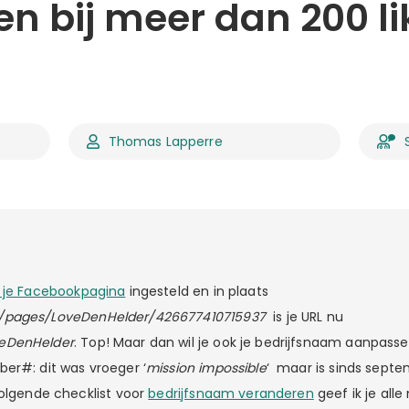
n bij meer dan 200 l
Thomas Lapperre
 je Facebookpagina
ingesteld en in plaats
/pages/LoveDenHelder/426677410715937
is je URL nu
eDenHelder
. Top! Maar dan wil je ook je bedrijfsnaam aanpass
er#: dit was vroeger ‘
mission impossible
‘ maar is sinds septe
volgende checklist voor
bedrijfsnaam veranderen
geef ik je alle