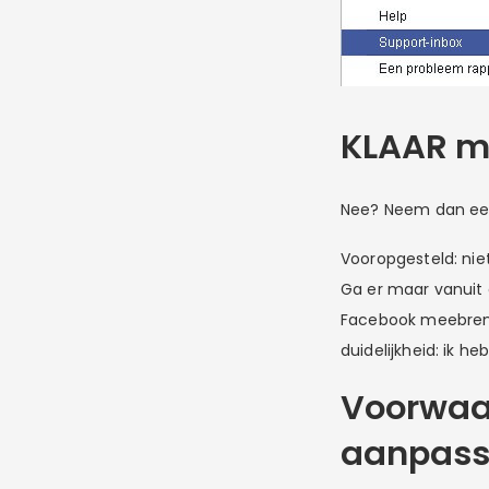
KLAAR me
Nee? Neem dan een 
Vooropgesteld: nie
Ga er maar vanuit 
Facebook meebrengt
duidelijkheid: ik 
Voorwaa
aanpas