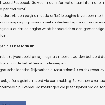
et woord Facebook. Ga voor meer informatie naar Informatie m
ne per mei 2024)
orden. Als een pagina niet de officiële pagina is van een merk, 
soon, mag de paginanaam niet misleidend zijn, zodat anderen 
pagina is of dat de pagina wordt beheerd door een gemachtigd
iger.
n niet bestaan uit:
en (bijvoorbeeld pizza). Pagina’s moeten worden beheerd doo
igers van de betreffende onderwerpen.
rafische locaties (bijvoorbeeld Amsterdam). Ontdek meer o
 ook je fans geïnformeerd via een melding. Ze kunnen eventu
formeert jou verder via meldingen die je terugvindt via de zo