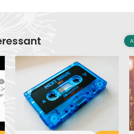
eressant
A