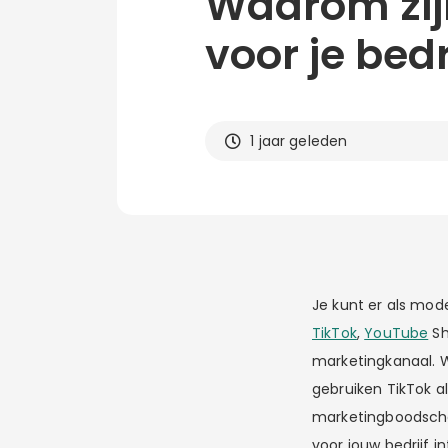
Waarom zijn
voor je bedr
1 jaar geleden
Je kunt er als mod
TikTok
,
YouTube
Sh
marketingkanaal. 
gebruiken TikTok a
marketingboodschap
voor jouw bedrijf 