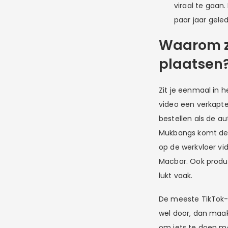
viraal te gaan
paar jaar gele
Waarom zo
plaatsen
Zit je eenmaal in h
video een verkapte 
bestellen als de au
Mukbangs komt de 
op de werkvloer vid
Macbar. Ook product
lukt vaak.
De meeste TikTok-g
wel door, dan maakt
om iets te doen m