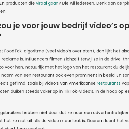
. En producten die
viraal gaan
? Die wil iedereen. Denk aan de ‘p
den.
u je voor jouw bedrijf video’s op
?
et FoodTok-algoritme (veel video’s over eten), dan lijkt het als
reclame is. Influencers filmen zichzelf terwijl ze in de drive-t
to voor hen, natuurlijk met het logo van het restaurant duidelijk 
naam van een restaurant ook even prominent in beeld. En som
eo’s gefilmd, zoals bij video’s van Amerikaanse
restaurants
Papa
en duiken steeds vaker op in TikTok-video’s, in de hoop op een
ebruikers hebben niet door dat ze naar een advertentie kijke
 het ze niet uit. Als de video maar leuk is. Daarom loont het voo
et short form content.