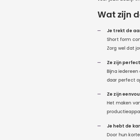
Wat zijn 
Je trekt de a
Short form con
Zorg wel dat j
Ze zijn perfec
Bijna iedereen
daar perfect op
Ze zijn eenvo
Het maken va
productieappar
Je hebt de ka
Door hun kort