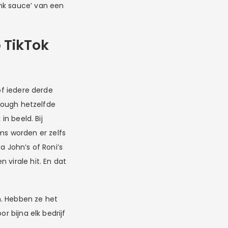
ink sauce’ van een
 TikTok
of iedere derde
hrough hetzelfde
in beeld. Bij
s worden er zelfs
 John’s of Roni’s
 virale hit. En dat
n. Hebben ze het
r bijna elk bedrijf