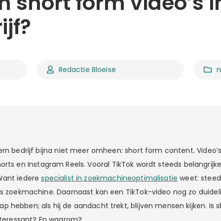
 short form video’s i
ijf?
Redactie Bloeise
n
ern bedrijf bijna niet meer omheen: short form content. Video
orts en Instagram Reels. Vooral TikTok wordt steeds belangrijker
Want iedere
specialist in zoekmachineoptimalisatie
weet: steed
ls zoekmachine. Daarnaast kan een TikTok-video nog zo duideli
 hebben; als hij de aandacht trekt, blijven mensen kijken. Is 
interessant? En waarom?