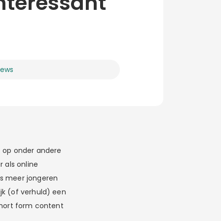
nteressant
ews
’s op onder andere
 als online
s meer jongeren
jk (of verhuld) een
short form content