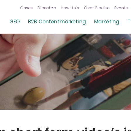
Cases
Diensten
How-to’s
Over Bloeise
Events
GEO
B2B Contentmarketing
Marketing
T