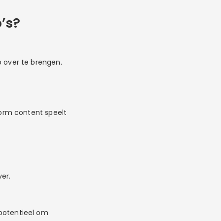
’s?
 over te brengen.
form content speelt
er.
potentieel om