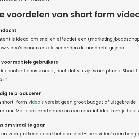
de voordelen van short form video
andacht
tent is ideaal om snel en effectief een (marketing)boodschap
ouw video’s binnen enkele seconden de aandacht grijpen.
t voor mobiele gebruikers
 die content consumeert, doet dat via zijn smartphone. Short 
 in.
udig te produceren
n short-form
video’s
vereist geen groot budget of uitgebreide
atuur. Met een smartphone en een creatief idee kom je heel v
ns om viraal te gaan
e en vaak pakkende aard hebben short-form video’s een hoog 