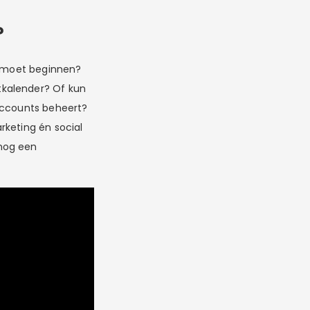
?
je moet beginnen?
tkalender? Of kun
-accounts beheert?
keting én social
 nog een