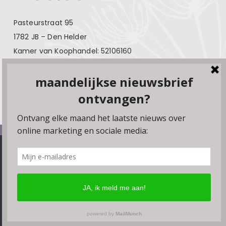
Pasteurstraat 95
1782 JB – Den Helder
Kamer van Koophandel: 52106160
Contact
Over Bloeise
Adverteren
Algemene voorwaarden
We gebruiken cookies, plugins en pixels om ervoor te zorgen
Privacyverklaring
dat onze website soepel draait. Als je doorgaat met het
gebruiken van de website, gaan we er vanuit dat je hiermee
Disclaimer
instemt. Je kunt de browserinstellingen wijzigen om geen
Linkpartners
cookies te accepteren.
Ok
Meer lezen
© Bloeise 2026
Website door
Smeders