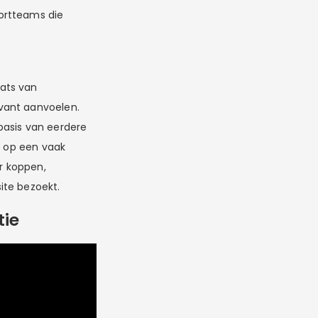
ortteams die
ats van
vant aanvoelen.
basis van eerdere
g op een vaak
r koppen,
ite bezoekt.
tie