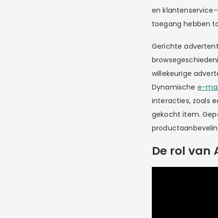
en klantenservice
toegang hebben to
Gerichte advertent
browsegeschiedeni
willekeurige adve
Dynamische
e-mai
interacties, zoals 
gekocht item. Gep
productaanbeveling
De rol van 