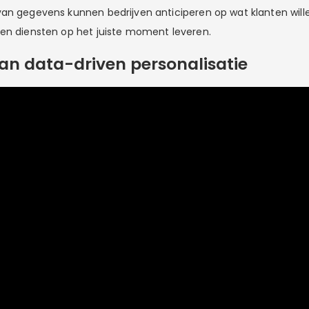
an gegevens kunnen bedrijven anticiperen op wat klanten wille
en diensten op het juiste moment leveren.
van data-driven personalisatie