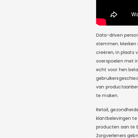
Data-driven person
stemmen. Merken a
creëren, in plaats 
overspoelen met ir
echt voor hen bela
gebruikersgeschied
van productaanbeve
te maken.
Retail, gezondheid
klantbelevingen te
producten aan te b
Zorgverleners geb