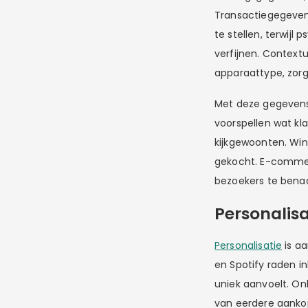
Transactiegegeven
te stellen, terwij
verfijnen. Context
apparaattype, zorg
Met deze gegevens
voorspellen wat kl
kijkgewoonten. Win
gekocht. E-commer
bezoekers te benad
Personalisa
Personalisatie
is aa
en Spotify raden in
uniek aanvoelt. On
van eerdere aankop