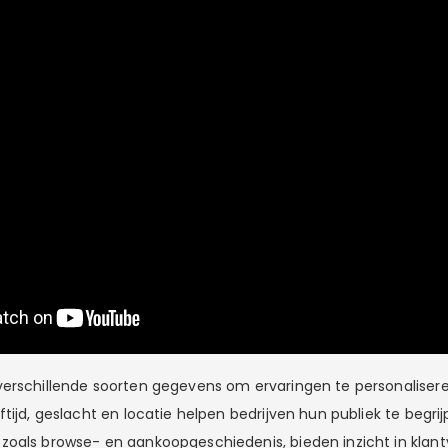
verschillende soorten gegevens om ervaringen te personalise
tijd, geslacht en locatie helpen bedrijven hun publiek te begrij
oals browse- en aankoopgeschiedenis, bieden inzicht in klant