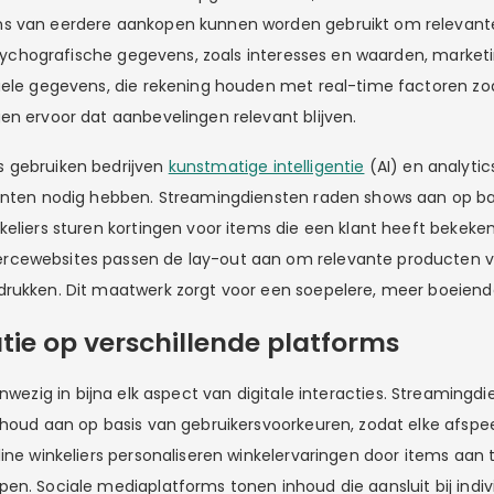
s van eerdere aankopen kunnen worden gebruikt om relevant
l psychografische gegevens, zoals interesses en waarden, market
uele gegevens, die rekening houden met real-time factoren zoa
en ervoor dat aanbevelingen relevant blijven.
 gebruiken bedrijven
kunstmatige intelligentie
(AI) en analyti
anten nodig hebben. Streamingdiensten raden shows aan op ba
keliers sturen kortingen voor items die een klant heeft bekeke
cewebsites passen de lay-out aan om relevante producten v
rukken. Dit maatwerk zorgt voor een soepelere, meer boeiende
tie op verschillende platforms
nwezig in bijna elk aspect van digitale interacties. Streamingdie
houd aan op basis van gebruikersvoorkeuren, zodat elke afspeelli
line winkeliers personaliseren winkelervaringen door items aan 
en. Sociale mediaplatforms tonen inhoud die aansluit bij indivi