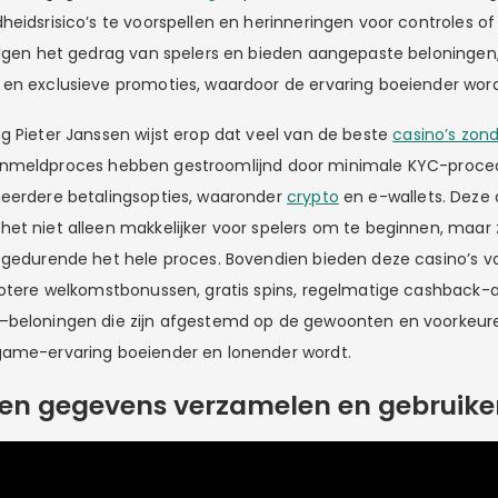
heidsrisico’s te voorspellen en herinneringen voor controles o
olgen het gedrag van spelers en bieden aangepaste beloningen
en exclusieve promoties, waardoor de ervaring boeiender word
g Pieter Janssen wijst erop dat veel van de beste
casino’s zon
meldproces hebben gestroomlijnd door minimale KYC-procedu
meerdere betalingsopties, waaronder
crypto
en e-wallets. Deze
et niet alleen makkelijker voor spelers om te beginnen, maar 
 gedurende het hele proces. Bovendien bieden deze casino’s 
rotere welkomstbonussen, gratis spins, regelmatige cashback
—beloningen die zijn afgestemd op de gewoonten en voorkeure
game-ervaring boeiender en lonender wordt.
ven gegevens verzamelen en gebruik