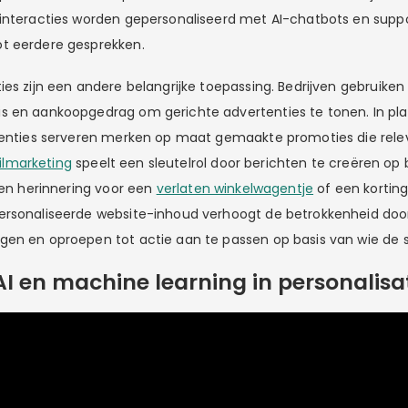
-interacties worden gepersonaliseerd met AI-chatbots en supp
t eerdere gesprekken.
ies zijn een andere belangrijke toepassing. Bedrijven gebruiken
s en aankoopgedrag om gerichte advertenties te tonen. In pla
rtenties serveren merken op maat gemaakte promoties die rele
lmarketing
speelt een sleutelrol door berichten te creëren op 
een herinnering voor een
verlaten winkelwagentje
of een kortin
ersonaliseerde website-inhoud verhoogt de betrokkenheid doo
en en oproepen tot actie aan te passen op basis van wie de s
AI en machine learning in personalisa