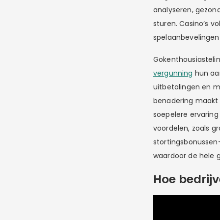
analyseren, gezond
sturen. Casino’s v
spelaanbevelingen 
Gokenthousiastelin
vergunning
hun aan
uitbetalingen en 
benadering maakt h
soepelere ervaring
voordelen, zoals g
stortingsbonussen
waardoor de hele 
Hoe bedrij