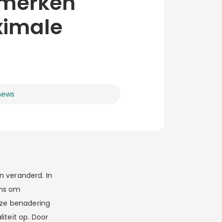
 merken
ximale
news
veranderd. In
ens om
eze benadering
iteit op. Door