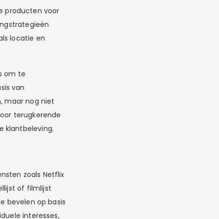
e producten voor
ingstrategieën
ls locatie en
cs om te
sis van
n, maar nog niet
oor terugkerende
 klantbeleving.
nsten zoals Netflix
jst of filmlijst
te bevelen op basis
duele interesses,