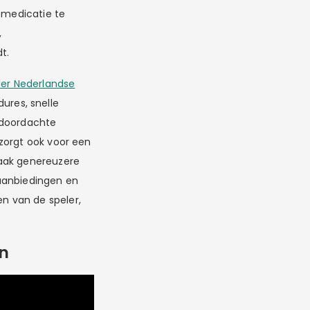
f medicatie te
,
t.
der Nederlandse
res, snelle
 doordachte
zorgt ook voor een
vaak genereuzere
-aanbiedingen en
n van de speler,
en