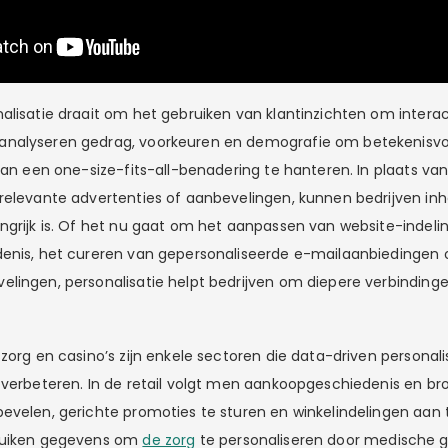
alisatie draait om het gebruiken van klantinzichten om interac
nalyseren gedrag, voorkeuren en demografie om betekenisvol
van een one-size-fits-all-benadering te hanteren. In plaats van
relevante advertenties of aanbevelingen, kunnen bedrijven inh
ngrijk is. Of het nu gaat om het aanpassen van website-indeli
enis, het cureren van gepersonaliseerde e-mailaanbiedingen o
lingen, personalisatie helpt bedrijven om diepere verbinding
szorg en casino’s zijn enkele sectoren die data-driven personal
 verbeteren. In de retail volgt men aankoopgeschiedenis en 
evelen, gerichte promoties te sturen en winkelindelingen aan 
ruiken gegevens om
de zorg
te personaliseren door medische g