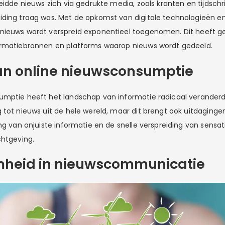
eidde nieuws zich via gedrukte media, zoals kranten en tijdschri
ding traag was. Met de opkomst van digitale technologieën en 
ieuws wordt verspreid exponentieel toegenomen. Dit heeft ge
ormatiebronnen en platforms waarop nieuws wordt gedeeld.
an online nieuwsconsumptie
umptie heeft het landschap van informatie radicaal verande
 tot nieuws uit de hele wereld, maar dit brengt ook uitdaging
ing van onjuiste informatie en de snelle verspreiding van sensa
chtgeving.
heid in nieuwscommunicatie