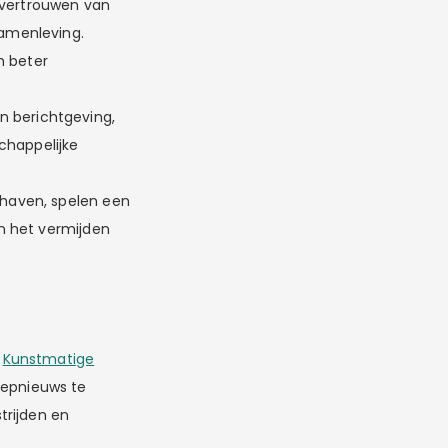
 vertrouwen van
samenleving.
m beter
n berichtgeving,
chappelijke
dhaven, spelen een
en het vermijden
.
Kunstmatige
 nepnieuws te
trijden en