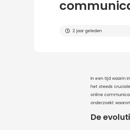
communica
2 jaar geleden
In een tijd waarin 
het steeds crucia
online communica
onderzoekt waarom
De evolut