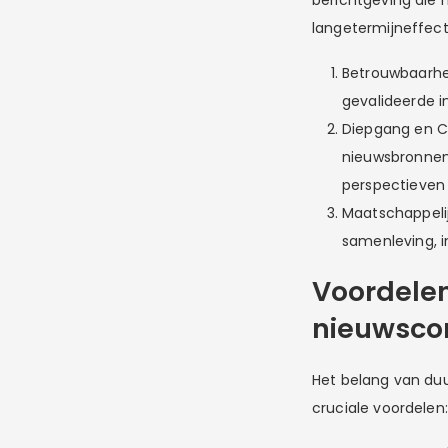
langetermijneffect
Betrouwbaarhei
gevalideerde i
Diepgang en Co
nieuwsbronnen
perspectieven
Maatschappeli
samenleving, i
Voordele
nieuwsco
Het belang van duu
cruciale voordelen: