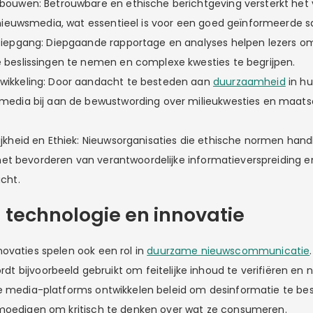
bouwen: Betrouwbare en ethische berichtgeving versterkt het
 nieuwsmedia, wat essentieel is voor een goed geïnformeerde 
Diepgang: Diepgaande rapportage en analyses helpen lezers o
beslissingen te nemen en complexe kwesties te begrijpen.
ikkeling: Door aandacht te besteden aan
duurzaamheid
in hu
media bij aan de bewustwording over milieukwesties en maats
.
jkheid en Ethiek: Nieuwsorganisaties die ethische normen han
n het bevorderen van verantwoordelijke informatieverspreiding 
cht.
n technologie en innovatie
ovaties spelen ook een rol in
duurzame nieuwscommunicatie
rdt bijvoorbeeld gebruikt om feitelijke inhoud te verifiëren en
e media-platforms ontwikkelen beleid om desinformatie te bes
 moedigen om kritisch te denken over wat ze consumeren.