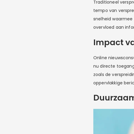
Traditioneel verspr
tempo van versprei
snelheid waarmee n
overvloed aan inf
Impact v
Online nieuwscons
nu directe toegang
zoals de verspreid
oppervlakkige beri
Duurzaam