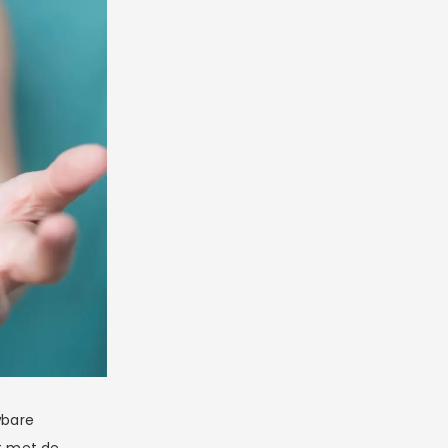
wbare
dt met de