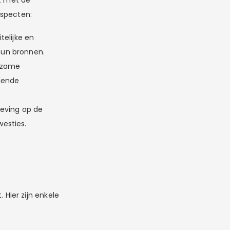
aspecten:
elijke en
hun bronnen.
urzame
lende
eving op de
westies.
Hier zijn enkele