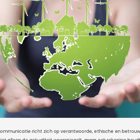
mmunicatie richt zich op verantwoorde, ethische en betrou
niet alleen de actualiteit weerspiegelt, maar ook rekening hou