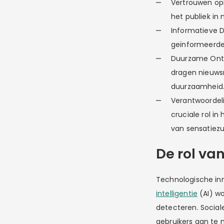
Vertrouwen op
het publiek in
Informatieve 
geïnformeerde 
Duurzame Ontw
dragen nieuws
duurzaamheid
Verantwoordeli
cruciale rol i
van sensatiezu
De rol va
Technologische inn
intelligentie
(AI) wo
detecteren. Social
gebruikers aan te