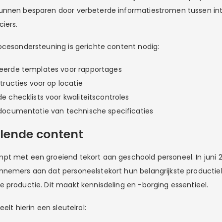
unnen besparen door verbeterde informatiestromen tussen int
iers.
ocesondersteuning is gerichte content nodig:
eerde templates voor rapportages
tructies voor op locatie
e checklists voor kwaliteitscontroles
documentatie van technische specificaties
elende content
t met een groeiend tekort aan geschoold personeel. In juni 
nnemers aan dat personeelstekort hun belangrijkste producti
 productie. Dit maakt kennisdeling en -borging essentieel.
elt hierin een sleutelrol: