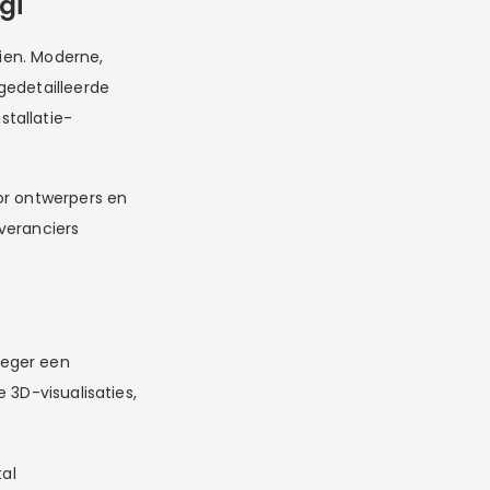
gi
zien. Moderne,
gedetailleerde
tallatie-
or ontwerpers en
veranciers
oeger een
 3D-visualisaties,
tal