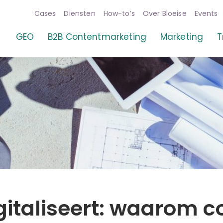
Cases
Diensten
How-to’s
Over Bloeise
Events
e
GEO
B2B Contentmarketing
Marketing
T
italiseert: waarom c