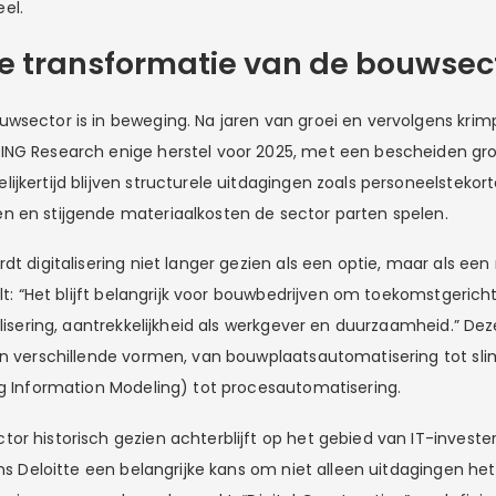
el.
le transformatie van de bouwsec
wsector is in beweging. Na jaren van groei en vervolgens kri
NG Research enige herstel voor 2025, met een bescheiden groe
jkertijd blijven structurele uitdagingen zoals personeelstekort
 en stijgende materiaalkosten de sector parten spelen.
dt digitalisering niet langer gezien als een optie, maar als een
elt: “Het blijft belangrijk voor bouwbedrijven om toekomstgericht
alisering, aantrekkelijkheid als werkgever en duurzaamheid.” Deze
in verschillende vormen, van bouwplaatsautomatisering tot s
ng Information Modeling) tot procesautomatisering.
or historisch gezien achterblijft op het gebied van IT-invester
ens Deloitte een belangrijke kans om niet alleen uitdagingen he