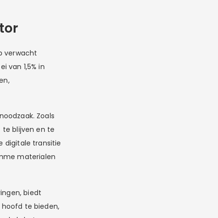
tor
mp verwacht
i van 1,5% in
en,
 noodzaak. Zoals
 te blijven en te
 digitale transitie
limme materialen
ingen, biedt
t hoofd te bieden,