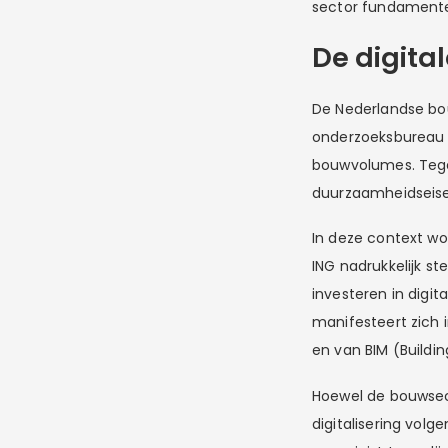
sector fundamente
De digita
De Nederlandse bou
onderzoeksbureau I
bouwvolumes. Tegeli
duurzaamheidseisen
In deze context wor
ING nadrukkelijk st
investeren in digit
manifesteert zich 
en van BIM (Buildi
Hoewel de bouwsect
digitalisering volg