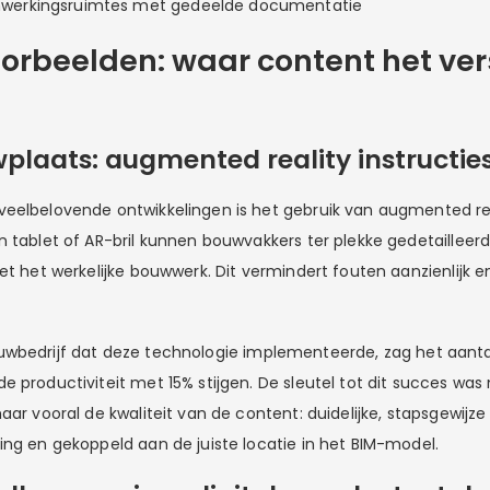
nwerkingsruimtes met gedeelde documentatie
oorbeelden: waar content het ver
plaats: augmented reality instructie
eelbelovende ontwikkelingen is het gebruik van augmented rea
 tablet of AR-bril kunnen bouwvakkers ter plekke gedetailleerd
met het werkelijke bouwwerk. Dit vermindert fouten aanzienlijk 
wbedrijf dat deze technologie implementeerde, zag het aantal
 productiviteit met 15% stijgen. De sleutel tot dit succes was 
aar vooral de kwaliteit van de content: duidelijke, stapsgewijze
ing en gekoppeld aan de juiste locatie in het BIM-model.