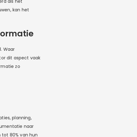
erd als het
ouwen, kan het
formatie
l. Waar
or dit aspect vaak
ormatie zo
ies, planning,
ocumentatie naar
n tot 80% van hun