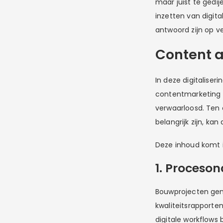
maar juist te gedij
inzetten van digit
antwoord zijn op v
Content a
In deze digitalise
contentmarketing i
verwaarloosd. Ten o
belangrijk zijn, ka
Deze inhoud komt i
1. Proceso
Bouwprojecten gen
kwaliteitsrapporte
digitale workflows