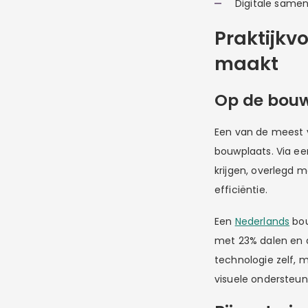
Digitale same
Praktijkv
maakt
Op de bouw
Een van de meest v
bouwplaats. Via een
krijgen, overlegd 
efficiëntie.
Een
Nederlands
bou
met 23% dalen en de
technologie zelf, m
visuele ondersteun