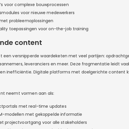
eo’s voor complexe bouwprocessen
ngsmodules voor nieuwe medewerkers
met probleemoplossingen
ity toepassingen voor on-the-job training
ende content
 een versnipperde waardeketen met veel partijen: opdrachtge
annemers, leveranciers en meer. Deze fragmentatie leidt vaa
 inefficiëntie. Digitale platforms met doelgerichte content
nt neemt vormen aan als:
ctportals met real-time updates
BIM-modellen met gekoppelde informatie
 projectvoortgang voor alle stakeholders