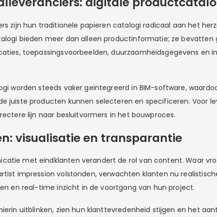
alleveranciers: digitale productcatalo
rs zijn hun traditionele papieren catalogi radicaal aan het her
talogi bieden meer dan alleen productinformatie; ze bevatten 
caties, toepassingsvoorbeelden, duurzaamheidsgegevens en ins
logi worden steeds vaker geïntegreerd in BIM-software, waardo
e juiste producten kunnen selecteren en specificeren. Voor le
rectere lijn naar besluitvormers in het bouwproces.
n: visualisatie en transparantie
catie met eindklanten verandert de rol van content. Waar vr
rtist impression volstonden, verwachten klanten nu realistische
gen en real-time inzicht in de voortgang van hun project.
ierin uitblinken, zien hun klanttevredenheid stijgen en het aan