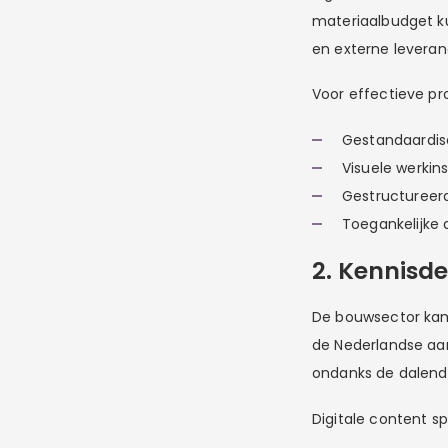
materiaalbudget k
en externe leveranc
Voor effectieve pr
Gestandaardis
Visuele werkins
Gestructureerd
Toegankelijke 
2. Kennisd
De bouwsector kamp
de Nederlandse aa
ondanks de dalende
Digitale content spe