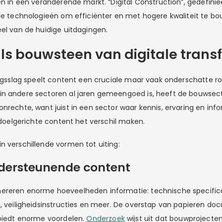
en in een veranderende markt. “Digital Construction”, gedefinie
ale technologieën om efficiënter en met hogere kwaliteit te b
eel van de huidige uitdagingen.
ls bouwsteen van digitale trans
ringsslag speelt content een cruciale maar vaak onderschatte ro
n andere sectoren al jaren gemeengoed is, heeft de bouwsect
nrechte, want juist in een sector waar kennis, ervaring en inf
n doelgerichte content het verschil maken.
n verschillende vormen tot uiting:
ndersteunende content
ereren enorme hoeveelheden informatie: technische specificat
n, veiligheidsinstructies en meer. De overstap van papieren d
 biedt enorme voordelen.
Onderzoek
wijst uit dat bouwprojecte