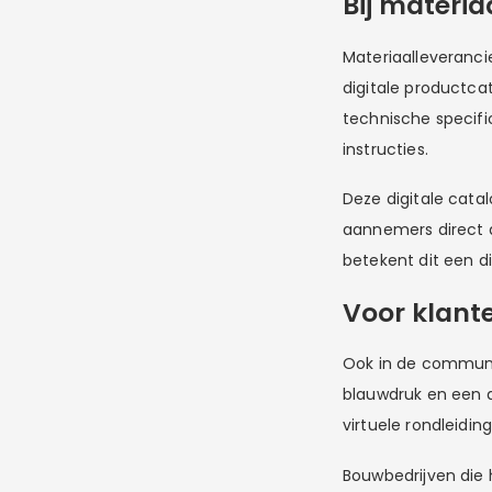
Bij materia
Materiaalleverancie
digitale productca
technische specifi
instructies.
Deze digitale cata
aannemers direct d
betekent dit een di
Voor klante
Ook in de communi
blauwdruk en een a
virtuele rondleidin
Bouwbedrijven die h