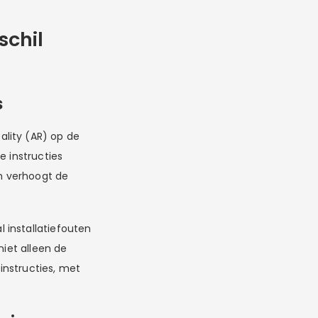
schil
s
lity (AR) op de
e instructies
en verhoogt de
 installatiefouten
niet alleen de
 instructies, met