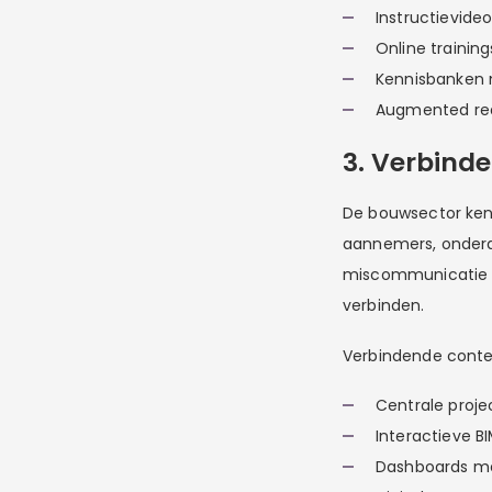
Instructievid
Online traini
Kennisbanken 
Augmented real
3. Verbind
De bouwsector kent
aannemers, ondera
miscommunicatie en
verbinden.
Verbindende conte
Centrale proje
Interactieve 
Dashboards met