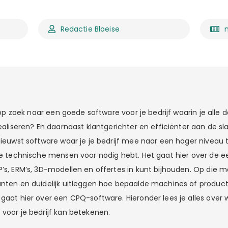
Redactie Bloeise
je op zoek naar een goede software voor je bedrijf waarin je alle
realiseren? En daarnaast klantgerichter en efficiënter aan de s
nieuwst software waar je je bedrijf mee naar een hoger niveau ti
ere technische mensen voor nodig hebt. Het gaat hier over de 
’s, ERM’s, 3D-modellen en offertes in kunt bijhouden. Op die m
anten en duidelijk uitleggen hoe bepaalde machines of produc
 gaat hier over een CPQ-software. Hieronder lees je alles over
 voor je bedrijf kan betekenen.