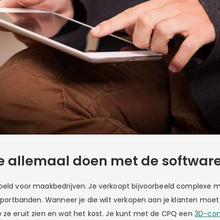
e allemaal doen met de softwar
oeld voor maakbedrijven. Je verkoopt bijvoorbeeld complexe 
nsportbanden. Wanneer je die wilt verkopen aan je klanten moet h
 ze eruit zien en wat het kost. Je kunt met de CPQ een
3D-con