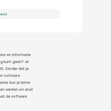
news
 data en informatie
lag kunt gaan? Je
lt. Zonder dat je
een software
anier kun je beter
ten werken en eruit
 wat de software