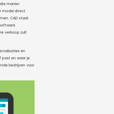
die manier
D model direct
men. CAD staat
 software
re verkoop zult
ecialisaties en
jf past en waar je
ende bedrijven voor