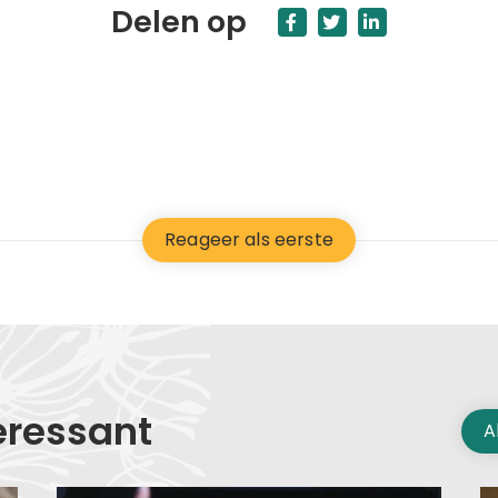
Delen op
Reageer als eerste
eressant
A