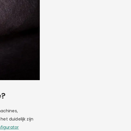
e?
machines,
et duidelijk zijn
figurator