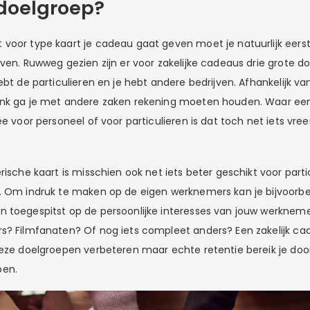
 doelgroep?
voor type kaart je cadeau gaat geven moet je natuurlijk eers
even. Ruwweg gezien zijn er voor zakelijke cadeaus drie grote d
ebt de particulieren en je hebt andere bedrijven. Afhankelijk v
enk ga je met andere zaken rekening moeten houden. Waar ee
ee voor personeel of voor particulieren is dat toch net iets vre
rische kaart is misschien ook net iets beter geschikt voor parti
. Om indruk te maken op de eigen werknemers kan je bijvoorb
 toegespitst op de persoonlijke interesses van jouw werkneme
s? Filmfanaten? Of nog iets compleet anders? Een zakelijk cade
deze doelgroepen verbeteren maar echte retentie bereik je doo
ben.