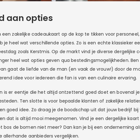
d aan opties
een zakelijke cadeaukaart op de kop te tikken voor personeel, z
b je heel wat verschillende opties. Zo is een echte klassieker 
estdag zoals Kerstmis. Op de markt vind je diverse dergelijke
nger heel wat opties geven qua bestedingsmogelijkheden. Ben 
Dan gaat de liefde van de man (en vaak de vrouw!) door de ma
rend idee voor iedereen die fan is van een culinaire ervaring.
is er eentje die het altijd ontzettend goed doet en bovenal je
teden. Ten slotte is voor bepaalde klanten of zakelijke relatie
n goed idee. Zo draag je de boodschap uit dat jouw bedrijf bij
en dat is altijd mooi meegenomen. Vind je een dergelijke kaar
et bos de bomen niet meer? Dan kan je bij een onderneming a
e allerhande aanbieders vergelijken.