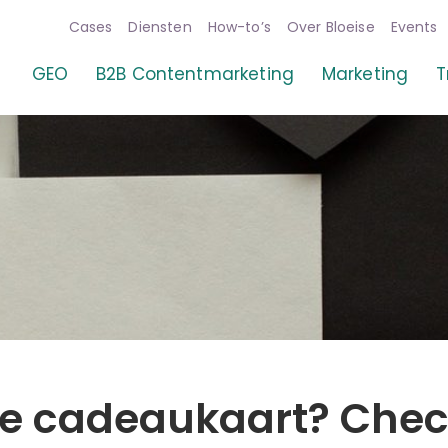
Cases
Diensten
How-to’s
Over Bloeise
Events
GEO
B2B Contentmarketing
Marketing
T
ke cadeaukaart? Chec