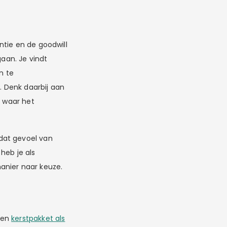
ntie en de goodwill
gaan. Je vindt
n te
. Denk daarbij aan
e waar het
dat gevoel van
 heb je als
anier naar keuze.
een
kerstpakket als