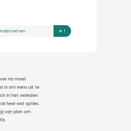
Ondernemen
1
 over na moet
t is om eens uit te
ich in het verleden
ook heel wat opties.
jij van plan om
fd.