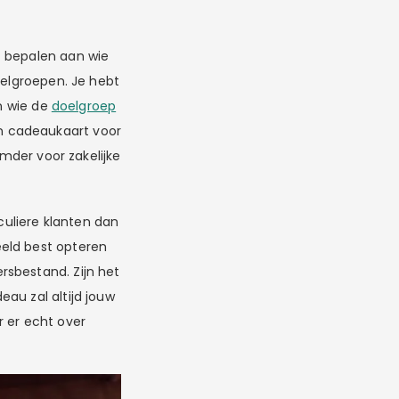
t bepalen aan wie
oelgroepen. Je hebt
an wie de
doelgroep
n cadeaukaart voor
emder voor zakelijke
culiere klanten dan
eeld best opteren
rsbestand. Zijn het
au zal altijd jouw
r er echt over