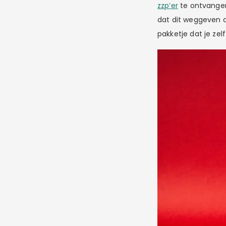
zzp’er
te ontvangen
dat dit weggeven a
pakketje dat je zel