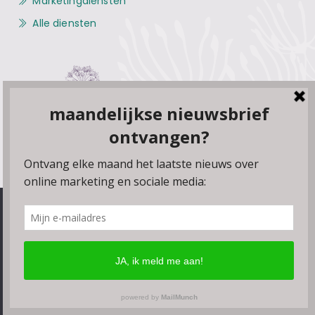
Marketingdiensten
Alle diensten
Pasteurstraat 95
1782 JB – Den Helder
Kamer van Koophandel: 52106160
We gebruiken cookies, plugins en pixels om ervoor te zorgen
dat onze website soepel draait. Als je doorgaat met het
gebruiken van de website, gaan we er vanuit dat je hiermee
Contact
Over Bloeise
Adverteren
instemt. Je kunt de browserinstellingen wijzigen om geen
cookies te accepteren.
Ok
Meer lezen
Algemene voorwaarden