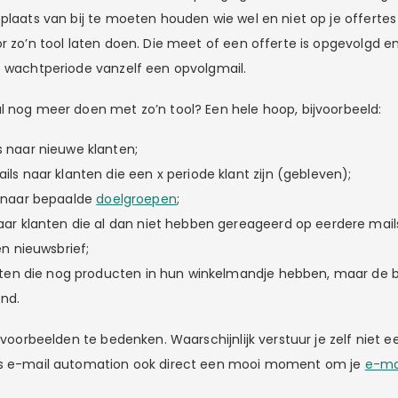
 plaats van bij te moeten houden wie wel en niet op je offerte
or zo’n tool laten doen. Die meet of een offerte is opgevolgd e
e wachtperiode vanzelf een opvolgmail.
l nog meer doen met zo’n tool? Een hele hoop, bijvoorbeeld:
 naar nieuwe klanten;
ls naar klanten die een x periode klant zijn (gebleven);
 naar bepaalde
doelgroepen
;
ar klanten die al dan niet hebben gereageerd op eerdere mails
en nieuwsbrief;
nten die nog producten in hun winkelmandje hebben, maar de be
nd.
o voorbeelden te bedenken. Waarschijnlijk verstuur je zelf niet 
is e-mail automation ook direct een mooi moment om je
e-ma