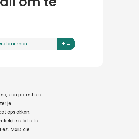
ail om te
Ondernemen
4
era, een potentiële
ter je
at opslokken.
kelijke relatie te
es’. Mails die