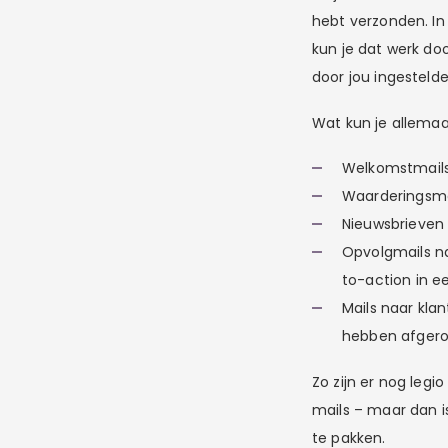
hebt verzonden. In
kun je dat werk do
door jou ingesteld
Wat kun je allemaa
Welkomstmails
Waarderingsmai
Nieuwsbrieven
Opvolgmails na
to-action in e
Mails naar kla
hebben afgero
Zo zijn er nog legi
mails – maar dan 
te pakken.