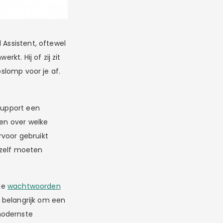
 Assistent, oftewel
kt. Hij of zij zit
pslomp voor je af.
 Support een
en over welke
rvoor gebruikt
 zelf moeten
 je
wachtwoorden
 belangrijk om een
modernste