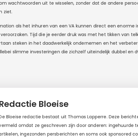
om wachtwoorden uit te wisselen, zonder dat de andere perso
 ziet.
ation als het inhuren van een VA kunnen direct een enorme im
eroorzaken. Tijd die je eerder druk was met het tikken van tel
ortaan steken in het daadwerkelijk ondernemen en het verbetere
lebei slimme investeringen die zichzelf uiteindelijk dubbel en 
Redactie Bloeise
De Bloeise redactie bestaat uit Thomas Lapperre. Deze berichten
vermeld omdat ze geschreven zijn door anderen: ingehuurde tek
artikelen, ingezonden persberichten en soms ook sponsored c