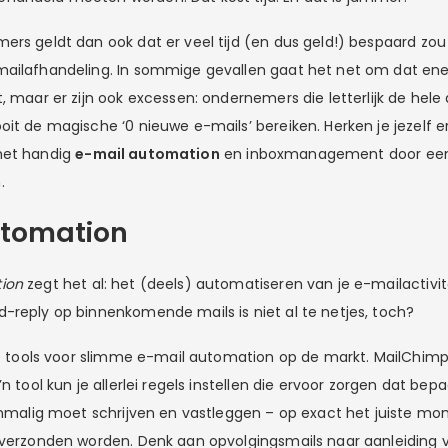
ers geldt dan ook dat er veel tijd (en dus geld!) bespaard z
ailafhandeling. In sommige gevallen gaat het net om dat ene
, maar er zijn ook excessen: ondernemers die letterlijk de hele
it de magische ‘0 nieuwe e-mails’ bereiken. Herken je jezelf er
het handig
e-mail automation
en inboxmanagement door e
.
utomation
ion
zegt het al: het (deels) automatiseren van je e-mailactivi
-reply op binnenkomende mails is niet al te netjes, toch?
nde tools voor slimme e-mail automation op de markt. MailChimp
’n tool kun je allerlei regels instellen die ervoor zorgen dat bep
eenmalig moet schrijven en vastleggen – op exact het juiste m
 verzonden worden. Denk aan opvolgingsmails naar aanleiding v