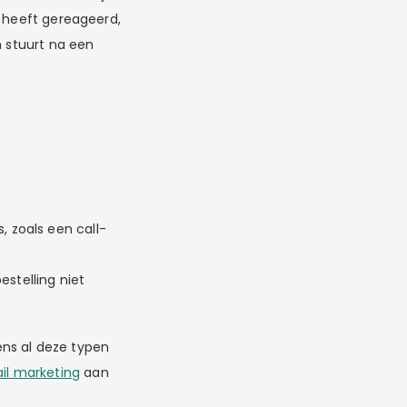
s heeft gereageerd,
n stuurt na een
, zoals een call-
stelling niet
eens al deze typen
il marketing
aan