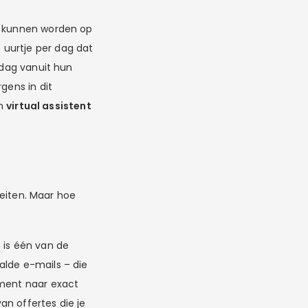
ou kunnen worden op
 uurtje per dag dat
 dag vanuit hun
gens in dit
en
virtual assistent
teiten. Maar hoe
 is één van de
aalde e-mails – die
oment naar exact
an offertes die je