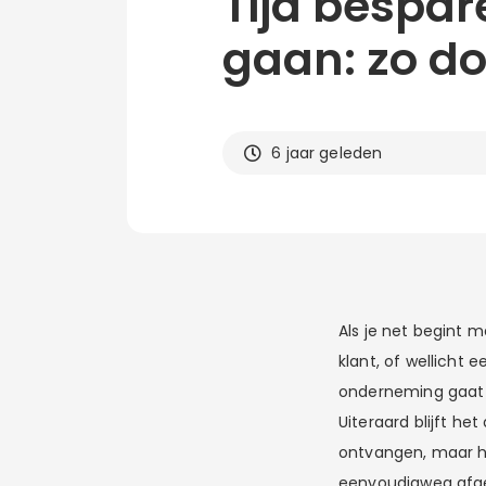
Tijd bespar
gaan: zo do
6 jaar geleden
Als je net begint 
klant, of wellicht 
onderneming gaat d
Uiteraard blijft he
ontvangen, maar he
eenvoudigweg afgeh