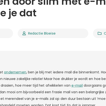
en door slim met e-m
e je dat
Redactie Bloeise
met
ondernemen
, ben je blij met iedere mail die binnenkomt. Ho
een nieuwe zakelijke relatie! Maar hoe drukker je wordt en hoe be
raaien, hoe meer tijd het afwikkelen van
e-mail
doorgaans ga
t dan mooi om bijvoorbeeld een fraaie mail van een belangrijke za
t merendeel van je e-mails zal op den duur bestaan uit ‘moetj
andeld moeten worden. Dat kost tijd. En dat is jammer.