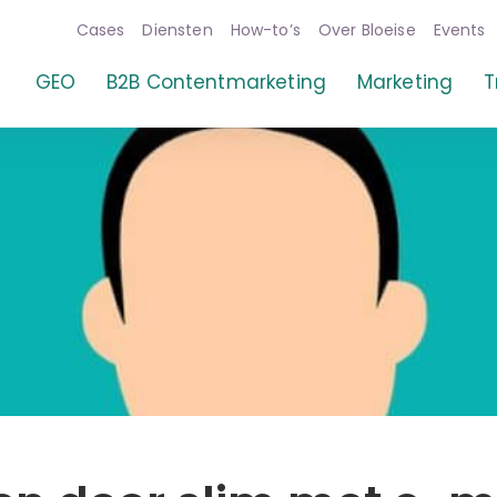
Cases
Diensten
How-to’s
Over Bloeise
Events
GEO
B2B Contentmarketing
Marketing
T