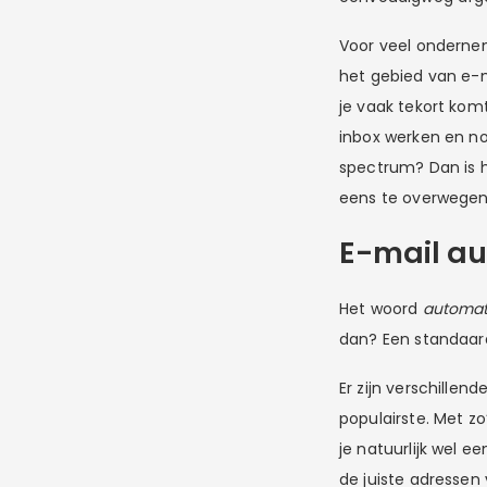
Voor veel ondernem
het gebied van e-m
je vaak tekort komt
inbox werken en noo
spectrum? Dan is 
eens te overwegen
E-mail a
Het woord
automat
dan? Een standaard
Er zijn verschille
populairste. Met zo
je natuurlijk wel 
de juiste adressen