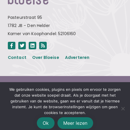
Pasteurstraat 95
1782 JB – Den Helder
Kamer van Koophandel: 52106160
Contact
Over Bloeise
Adverteren
Algemene voorwaarden
We gebruiken cookies, plugins en pixels om ervoor te zorgen
Privacyverklaring
dat onze website soepel draait. Als je doorgaat met het
gebruiken van de website, gaan we er vanuit dat je hiermee
Disclaimer
instemt. Je kunt de browserinstellingen wijzigen om geen
Linkpartners
cookies te accepteren.
Ok
Meer lezen
© Bloeise 2026
Website door
Smeders