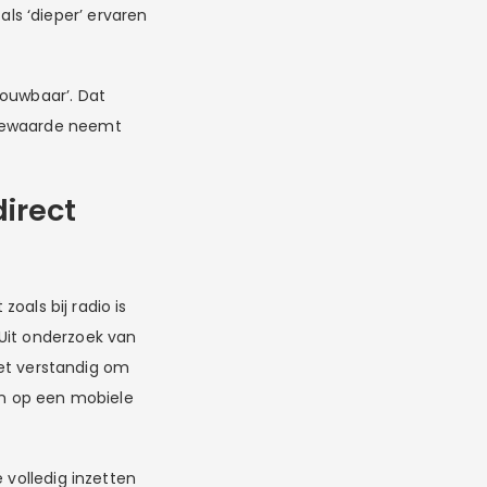
ls ‘dieper’ ervaren
rouwbaar’. Dat
tiewaarde neemt
irect
zoals bij radio is
Uit onderzoek van
het verstandig om
n op een mobiele
 volledig inzetten