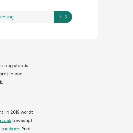
rinting
3
kan nog steeds
komt in een
k.
t. In 2019 wordt
erzoek
bevestigt
’
medium
. Print