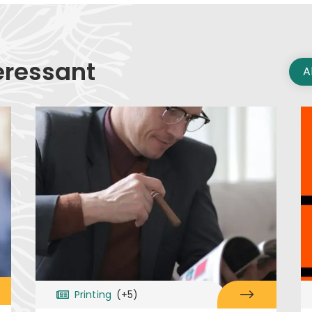
eressant
A
Printing
(+5)