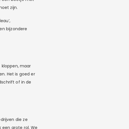
oet zijn.
eau’,
een bijzondere
et kloppen, maar
n. Het is goed er
dschrift of in de
rijven die ze
 een grote rol. We