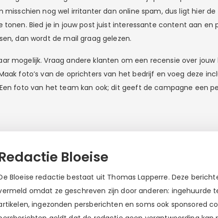
 misschien nog wel irritanter dan online spam, dus ligt hier d
 tonen. Bied je in jouw post juist interessante content aan en 
sen, dan wordt de mail graag gelezen.
r mogelijk. Vraag andere klanten om een recensie over jouw be
Maak foto’s van de oprichters van het bedrijf en voeg deze inc
Een foto van het team kan ook; dit geeft de campagne een per
Redactie Bloeise
De Bloeise redactie bestaat uit Thomas Lapperre. Deze berichten
vermeld omdat ze geschreven zijn door anderen: ingehuurde tek
artikelen, ingezonden persberichten en soms ook sponsored c
persberichten geldt dat de redactie geen verantwoording kan