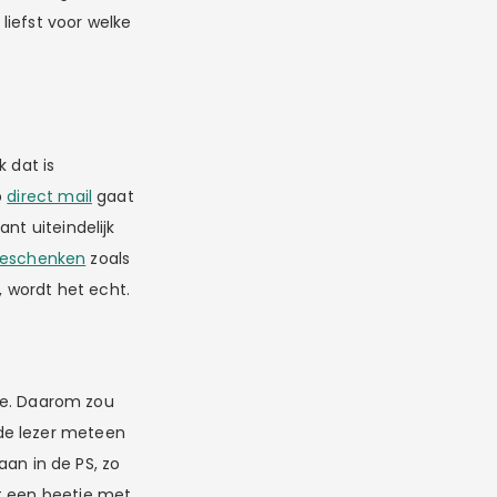
liefst voor welke
 dat is
p
direct mail
gaat
nt uiteindelijk
geschenken
zoals
t, wordt het echt.
sie. Daarom zou
de lezer meteen
aan in de PS, zo
t een beetje met