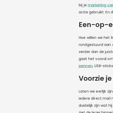
bij je
marketing c
actie gebruikt. En 
Een-op-e
Hoe willen we het l
rondgestuurd aan d
verder dan de juist
gaat het vooral om 
pennen
, USB-stick
Voorzie j
Laten we eerlijk zi
iedere direct mai
duidelijk zijn wat h
ziet de lezer binn