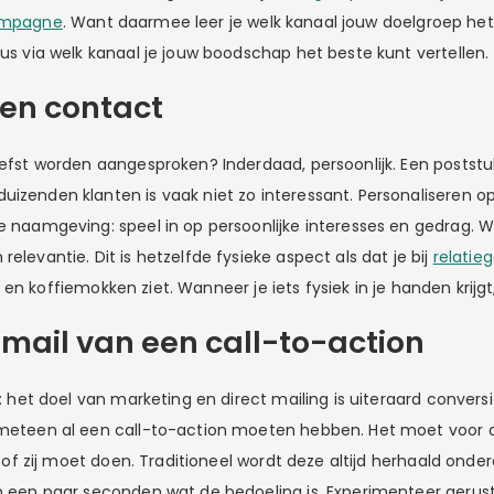
ampagne
. Want daarmee leer je welk kanaal jouw doelgroep het 
dus via welk kanaal je jouw boodschap het beste kunt vertellen.
en contact
iefst worden aangesproken? Inderdaad, persoonlijk. Een poststuk
uizenden klanten is vaak niet zo interessant. Personaliseren o
e naamgeving: speel in op persoonlijke interesses en gedrag. Wa
relevantie. Dit is hetzelfde fysieke aspect als dat je bij
relatie
s en koffiemokken ziet. Wanneer je iets fysiek in je handen krijg
e mail van een call-to-action
jn: het doel van marketing en direct mailing is uiteraard conver
l meteen al een call-to-action moeten hebben. Het moet voor 
ij of zij moet doen. Traditioneel wordt deze altijd herhaald onder
en een paar seconden wat de bedoeling is. Experimenteer gerus