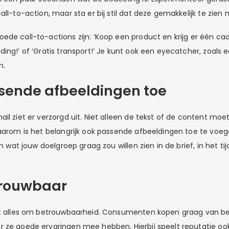
all-to-action, maar sta er bij stil dat deze gemakkelijk te zien m
ede call-to-actions zijn: ‘Koop een product en krijg er één cad
ing!’ of ‘Gratis transport!’ Je kunt ook een eyecatcher, zoals 
n.
sende afbeeldingen toe
il ziet er verzorgd uit. Niet alleen de tekst of de content mo
Daarom is het belangrijk ook passende afbeeldingen toe te voege
an wat jouw doelgroep graag zou willen zien in de brief, in het tij
rouwbaar
it alles om betrouwbaarheid. Consumenten kopen graag van bed
 ze goede ervaringen mee hebben. Hierbij speelt reputatie ook