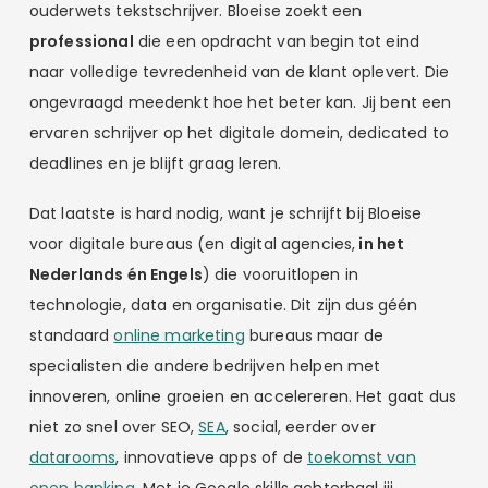
ouderwets tekstschrijver. Bloeise zoekt een
professional
die een opdracht van begin tot eind
naar volledige tevredenheid van de klant oplevert. Die
ongevraagd meedenkt hoe het beter kan. Jij bent een
ervaren schrijver op het digitale domein, dedicated to
deadlines en je blijft graag leren.
Dat laatste is hard nodig, want je schrijft bij Bloeise
voor digitale bureaus (en digital agencies,
in het
Nederlands én Engels
) die vooruitlopen in
technologie, data en organisatie. Dit zijn dus géén
standaard
online marketing
bureaus maar de
specialisten die andere bedrijven helpen met
innoveren, online groeien en accelereren. Het gaat dus
niet zo snel over SEO,
SEA
, social, eerder over
datarooms
, innovatieve apps of de
toekomst van
open banking
. Met je Google skills achterhaal jij