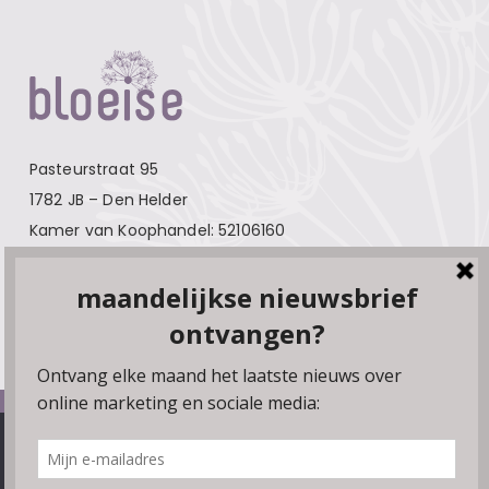
Pasteurstraat 95
1782 JB – Den Helder
Kamer van Koophandel: 52106160
Contact
Over Bloeise
Adverteren
Algemene voorwaarden
We gebruiken cookies, plugins en pixels om ervoor te zorgen
Privacyverklaring
dat onze website soepel draait. Als je doorgaat met het
gebruiken van de website, gaan we er vanuit dat je hiermee