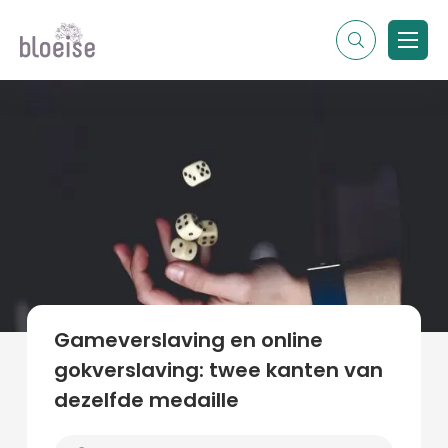
Alle topics
Contentmarketing
Online marketing
Branches
Marketing
Alle soorten artikelen
Gameverslaving en online
gokverslaving: twee kanten van
dezelfde medaille