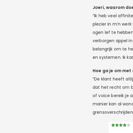
Joeri, waarom doe
“Ik heb veel affini
plezier in m’n werk
ogen lef te hebben
verborgen appel in
belangrijk om te h
en systemen. Ik ka
Hoe ga je om met 
“De klant heeft alti
dat het recht om boo
of voice bereik je a
manier kan al wond
grensoverschrijdend