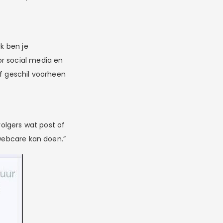
rk ben je
or social media en
of geschil voorheen
volgers wat post of
 webcare kan doen.”