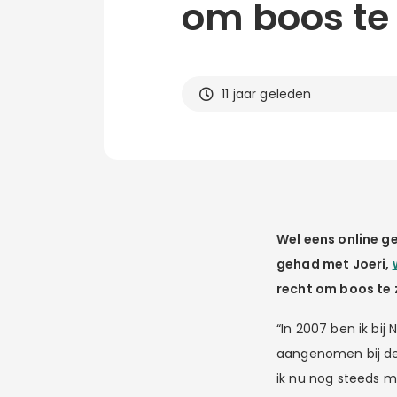
om boos te z
11 jaar geleden
Wel eens online g
gehad met Joeri,
recht om boos te zi
“In 2007 ben ik bij
aangenomen bij de i
ik nu nog steeds m