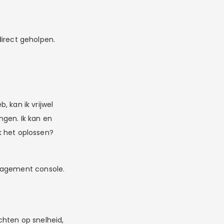
direct geholpen.
, kan ik vrijwel
ngen. Ik kan en
ik het oplossen?
ngagement console.
chten op snelheid,