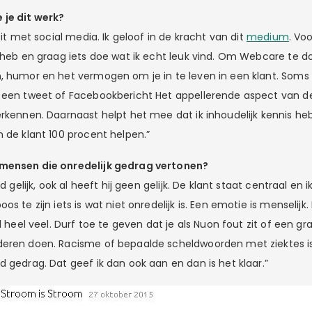
 je dit werk?
teit met social media. Ik geloof in de kracht van dit
medium
. Vo
 heb en graag iets doe wat ik echt leuk vind. Om Webcare te do
, humor en het vermogen om je in te leven in een klant. Soms 
 een tweet of Facebookbericht Het appellerende aspect van d
erkennen. Daarnaast helpt het mee dat ik inhoudelijk kennis h
n de klant 100 procent helpen.”
mensen die onredelijk gedrag vertonen?
jd gelijk, ook al heeft hij geen gelijk. De klant staat centraal e
s te zijn iets is wat niet onredelijk is. Een emotie is menselijk.
l heel veel. Durf toe te geven dat je als Nuon fout zit of een gr
eren doen. Racisme of bepaalde scheldwoorden met ziektes is
 gedrag. Dat geef ik dan ook aan en dan is het klaar.”