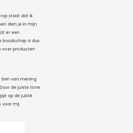
orop staat dat ik
en dien je in mijn
zit er een
e boodschap is dus
eb over producten
n ik ben van mening
 Door de juiste tone
apje op de juiste
 voor mij