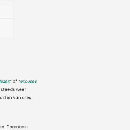
lezen
” of “
excuses
p steeds weer
kosten van alles
ter. Daarnaast