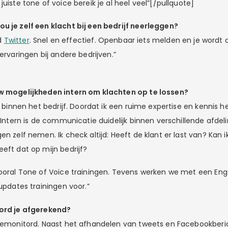
juiste tone of voice bereik je al heel veel”[/pullquote]
u je zelf een klacht bij een bedrijf neerleggen?
jd
Twitter
. Snel en effectief. Openbaar iets melden en je wordt 
 ervaringen bij andere bedrijven.”
uw mogelijkheden intern om klachten op te lossen?
d binnen het bedrijf. Doordat ik een ruime expertise en kennis heb
. Intern is de communicatie duidelijk binnen verschillende afdeli
en zelf nemen. Ik check altijd: Heeft de klant er last van? Kan 
eft dat op mijn bedrijf?
vooral Tone of Voice trainingen. Tevens werken we met een E
 updates trainingen voor.”
word je afgerekend?
 gemonitord. Naast het afhandelen van tweets en Facebookberi