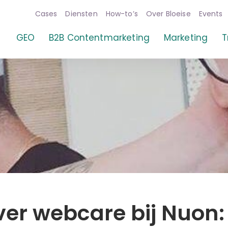
Cases
Diensten
How-to’s
Over Bloeise
Events
aliteit
GEO
B2B Contentmarketing
Marketing
T
ver webcare bij Nuon: