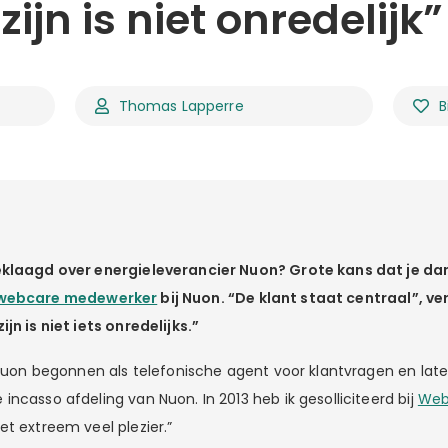
ijn is niet onredelijk”
Thomas Lapperre
B
eklaagd over energieleverancier Nuon? Grote kans dat je da
webcare medewerker
bij Nuon. “De klant staat centraal”, ver
jn is niet iets onredelijks.”
 Nuon begonnen als telefonische agent voor klantvragen en late
ncasso afdeling van Nuon. In 2013 heb ik gesolliciteerd bij
Web
et extreem veel plezier.”