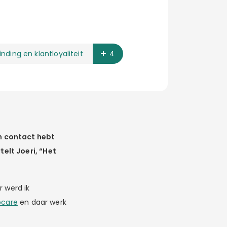
inding en klantloyaliteit
4
n contact hebt
telt Joeri, “Het
r werd ik
care
en daar werk