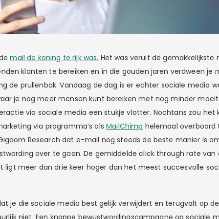
 de
mail de koning te rijk was.
Het was veruit de gemakkelijkste
den klanten te bereiken en in die gouden jaren verdween je n
ng de prullenbak. Vandaag de dag is er echter sociale media wa
waar je nog meer mensen kunt bereiken met nog minder moeit
eractie via sociale media een stukje vlotter. Nochtans zou het k
marketing via programma’s als
MailChimp
helemaal overboord te
Gigaom Research dat e-mail nog steeds de beste manier is om
twording over te gaan. De gemiddelde click through rate van e
at ligt meer dan drie keer hoger dan het meest succesvolle so
t je die sociale media best gelijk verwijdert en terugvalt op d
tuurlijk niet. Een knappe bewustwordingscampagne op sociale 