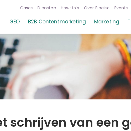
Cases
Diensten
How-to’s
Over Bloeise
Events
keting
GEO
B2B Contentmarketing
Marketing
T
et schrijven van een 