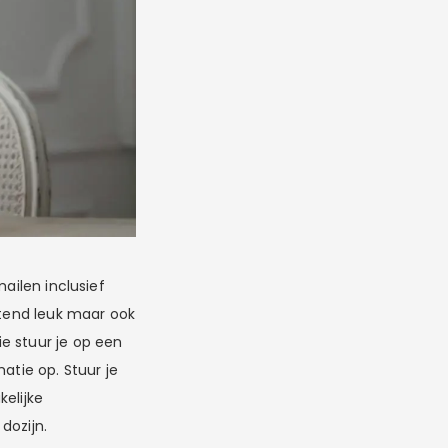
ailen inclusief
ttend leuk maar ook
ie stuur je op een
atie op. Stuur je
elijke
dozijn.