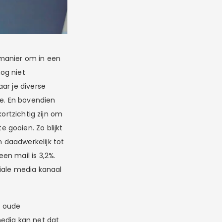
 manier om in een
og niet
ar je diverse
e. En bovendien
ortzichtig zijn om
 gooien. Zo blijkt
 daadwerkelijk tot
en mail is 3,2%.
ciale media kanaal
e oude
media kan net dat