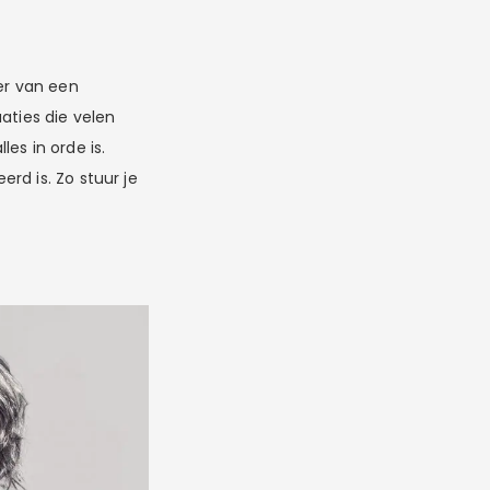
er van een
aties die velen
es in orde is.
rd is. Zo stuur je