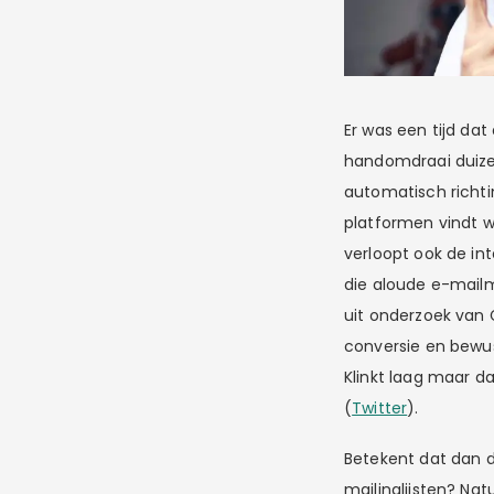
Er was een tijd dat
handomdraai duizen
automatisch richti
platformen vindt 
verloopt ook de int
die aloude e-mail
uit onderzoek van 
conversie en bewus
Klinkt laag maar d
(
Twitter
).
Betekent dat dan da
mailinglijsten? Na