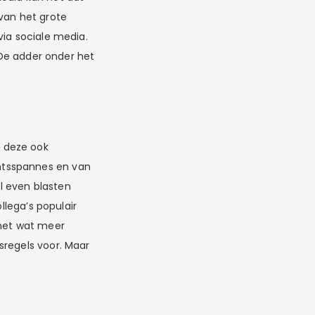
 van het grote
via sociale media.
. De adder onder het
 deze ook
htsspannes en van
l even blasten
llega’s populair
 net wat meer
sregels voor. Maar