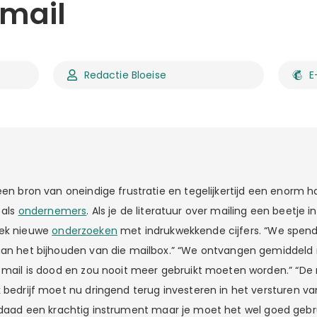
-mail
Redactie Bloeise
E
een bron van oneindige frustratie en tegelijkertijd een enorm h
 als
ondernemers
. Als je de literatuur over mailing een beetje 
eek nieuwe
onderzoeken
met indrukwekkende cijfers. “We spend
aan het bijhouden van die mailbox.” “We ontvangen gemiddeld
e mail is dood en zou nooit meer gebruikt moeten worden.” “De m
k bedrijf moet nu dringend terug investeren in het versturen v
daad een krachtig instrument maar je moet het wel goed gebrui