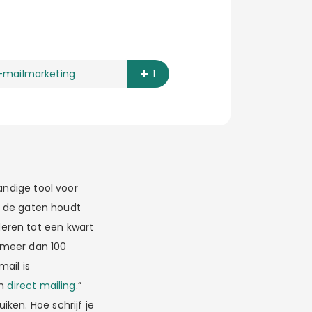
-mailmarketing
1
andige tool voor
in de gaten houdt
eren tot een kwart
 meer dan 100
ail is
an
direct mailing
.”
ken. Hoe schrijf je