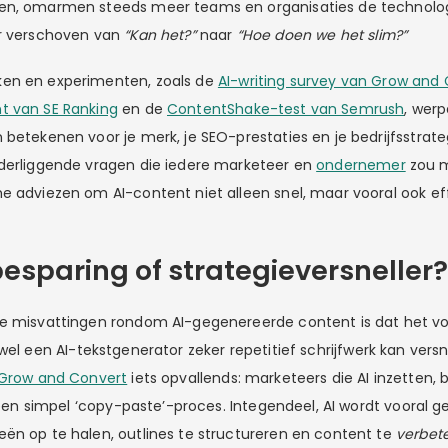
en, omarmen steeds meer teams en organisaties de technologi
er verschoven van
“Kan het?”
naar
“Hoe doen we het slim?”
en en experimenten, zoals de
AI-writing survey van Grow and
t van SE Ranking
en de
ContentShake-test van Semrush
, werp
betekenen voor je merk, je SEO-prestaties en je bedrijfsstrategie
derliggende vragen die iedere marketeer en
ondernemer
zou m
e adviezen om AI-content niet alleen snel, maar vooral ook eff
dsbesparing of strategieversneller?
e misvattingen rondom AI-gegenereerde content is dat het vo
wel een AI-tekstgenerator zeker repetitief schrijfwerk kan vers
 Grow and Convert
iets opvallends: marketeers die AI inzetten
s een simpel ‘copy-paste’-proces. Integendeel, AI wordt vooral ge
ën op te halen, outlines te structureren en content te
verbet