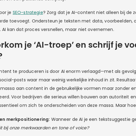
oor je
SEO-strategie
? Zorg dat je AI-content niet alleen bij de 
rde toevoegt. Ondersteun je teksten met data, voorbeelden, 
r. AI kan dat proces versnellen, maar niet overnemen.
rkom je ‘AI-troep’ en schrijf je vo
?
tent te produceren is door AI enorm verlaagd—met als gevolg
 social-posts waar maar weinig werkelijke inhoud in zit. Result
lijke massa aan content in de gebruikelijke vormen maar zonder 
rd. Voor bedrijven die serieus willen bouwen aan autoriteit e
 essentieel om zich te onderscheiden van deze massa. Maar hoe
 en merkpositionering:
Wanneer de AI je een tekstsuggestie ge
it bij onze merkwaarden en tone of voice?