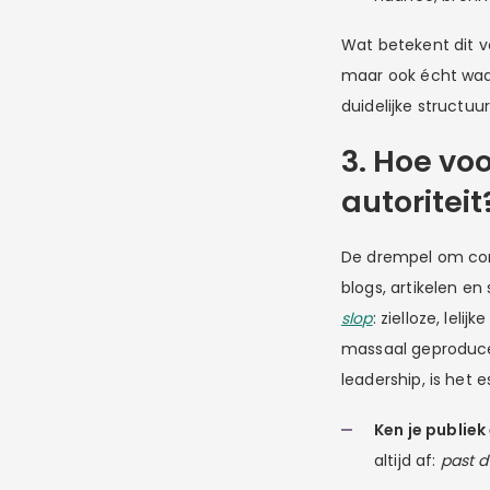
Wat betekent dit v
maar ook écht waa
duidelijke structuu
3. Hoe voo
autoriteit
De drempel om con
blogs, artikelen en
slop
: zielloze, le
massaal geproducee
leadership, is het
Ken je publiek
altijd af:
past d