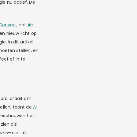
e nu actief. De
 Convert
, het
AI-
en nieuw licht op
. In dit artikel
oeten stellen, en
ectief in te
oral draait om
nellen, toont de
AI-
, beschouwen het
zien als
eren
—niet als