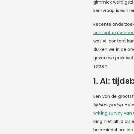
gimmick werd gezi
kernvraag is echt
Recente onderzoek
content experimen
wat AI-content kan 
duiken we in de on
geven we praktisch
zetten.
1. AI: tij
Een van de grootst
tijdsbesparing
. Hoe
writing survey van
lang niet altijd al
hulpmiddel om idee