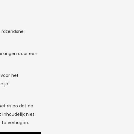
I razendsnel
erkingen door een
 voor het
n je
et risico dat de
inhoudelijk niet
t te verhogen.