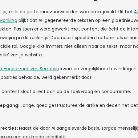
: ja, mits de juiste randvoorwaarden worden ingevuld. Uit het
A
 Ranking
blijkt dat AI-gegenereerde teksten op een gloednie
kten. Pas toen er werd gewerkt met content die écht de inten
eweging in de rankings. Daarnaast speelden factoren als sitear
iale rol. Google kijkt immers niet alleen naar de tekst, maar n
atie’ van je website.
ke-onderzoek van Semrush
kwamen vergelijkbare bevindingen n
-posities behaalde, werd gekenmerkt door:
 content sloot direct aan op de zoekvraag en concurrentie.
diepgang:
Lange, goed gestructureerde artikelen deden het bet
recties:
Naast de door AI aangeleverde basis, zorgde menselijk
n en een pakkende schrijfstijl.