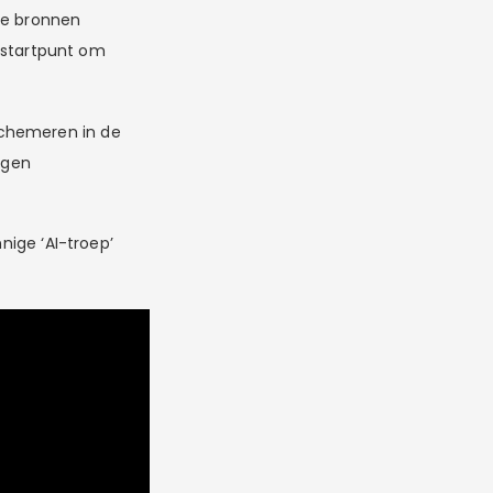
re bronnen
 startpunt om
schemeren in de
eigen
nige ‘AI-troep’