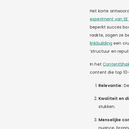
Het korte antwoord
experiment van SE
beperkt succes boe
raakte, zagen ze b
linkbuilding
een cruc
‘structuur en reput
In het
ContentSha
content die top 10
Relevantie:
De
Kwaliteit en 
stukken.
Menselijke cor
nuance, bronne