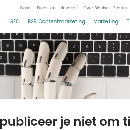
Cases
Diensten
How-to’s
Over Bloeise
Events
entmarketing
GEO
B2B Contentmarketing
Marketing
T
ubliceer je niet om ti