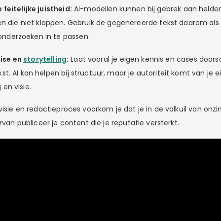
p feitelijke juistheid:
AI-modellen kunnen bij gebrek aan helde
 die niet kloppen. Gebruik de gegenereerde tekst daarom als
onderzoeken in te passen.
tise en
storytelling
:
Laat vooral je eigen kennis en cases door
ekst. AI kan helpen bij structuur, maar je autoriteit komt van je 
 en visie.
visie en redactieproces voorkom je dat je in de valkuil van onzin
arvan publiceer je content die je reputatie versterkt.