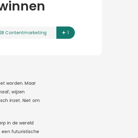
 winnen
2B Contentmarketing
1
het worden. Maar
aal’, wijzen
sch inzet. Niet om
rp in de wereld
 een futuristische