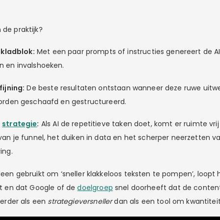
 de praktijk?
f kladblok:
Met een paar prompts of instructies genereert de A
n en invalshoeken.
fijning:
De beste resultaten ontstaan wanneer deze ruwe uitw
orden geschaafd en gestructureerd.
p
strategie
:
Als AI de repetitieve taken doet, komt er ruimte vrij
van je funnel, het duiken in data en het scherper neerzetten va
ing.
lleen gebruikt om ‘sneller klakkeloos teksten te pompen’, loopt h
jft en dat Google of de
doelgroep
snel doorheeft dat de content 
 eerder als een
strategieversneller
dan als een tool om kwantitei