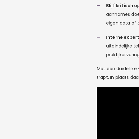
Blijf kritisch o
aannames doen
eigen data of 
Interne exper
uiteindelijke t
praktijkervaring
Met een duidelijke 
trapt. In plaats da