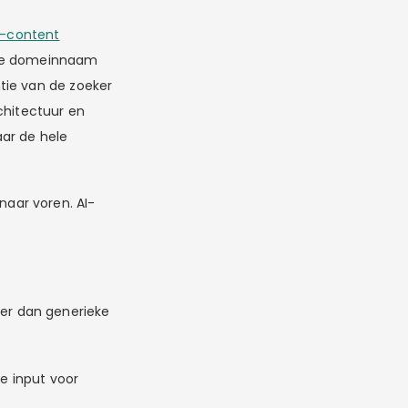
I-content
uwe domeinnaam
tie van de zoeker
chitectuur en
aar de hele
aar voren. AI-
er dan generieke
e input voor