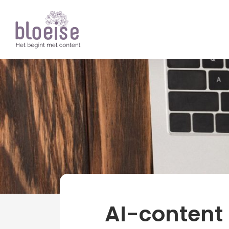
Artikelen
Contentmarketing
B2B Cont
AI-content p