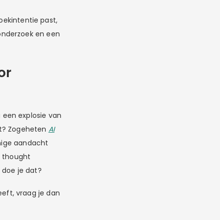
zoekintentie past,
onderzoek en een
or
 een explosie van
aat? Zogeheten
AI
enige aandacht
n thought
 doe je dat?
eft, vraag je dan