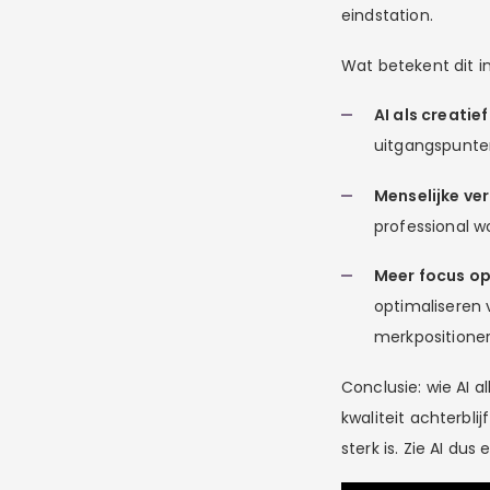
eindstation.
Wat betekent dit in
AI als creatie
uitgangspunte
Menselijke ver
professional w
Meer focus o
optimaliseren 
merkpositioner
Conclusie: wie AI a
kwaliteit achterbli
sterk is. Zie AI dus