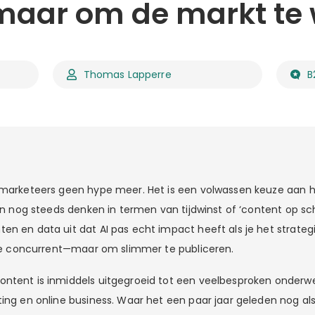
maar om de markt te
Thomas Lapperre
B
 marketeers geen hype meer. Het is een volwassen keuze aan 
ven nog steeds denken in termen van tijdwinst of ‘content op sch
en en data uit dat AI pas echt impact heeft als je het strategi
n je concurrent—maar om slimmer te publiceren.
ntent is inmiddels uitgegroeid tot een veelbesproken onderwe
ting en online business. Waar het een paar jaar geleden nog als