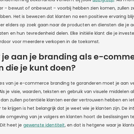
er – bewust of onbewust – voorbij hebben zien komen, zullen z
bben. Het is bewezen dat klanten na een positieve ervaring blij
eer elders op zoek gaan naar de producten en diensten die je 
raten en hun tevredenheid delen. Elke initiële klant die je invest
ardoor voor meerdere verkopen in de toekomst.
 je aan je branding als e-comm
en die je kunt doen?
s van je e-commerce branding te garanderen moet je aan ve
ls je visie, waarden, teksten en gebruik van visuele middelen a
dan zullen potentiële klanten eerder vertrouwen hebben en iets 
e krijgen is het belangrijk dat je weet wie je klanten zijn. De inte
ale omgeving van je volgers en klanten hoort de beslissingen te
Dit heet je
gewenste identiteit
, en dat is hetgene waar je klante
.