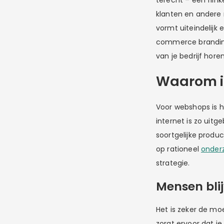
terecht – een flink
klanten en andere m
vormt uiteindelijk 
commerce branding
van je bedrijf hore
Waarom i
Voor webshops is 
internet is zo uitg
soortgelijke produc
op rationeel
onder
strategie.
Mensen bli
Het is zeker de mo
zorgt ervoor dat j