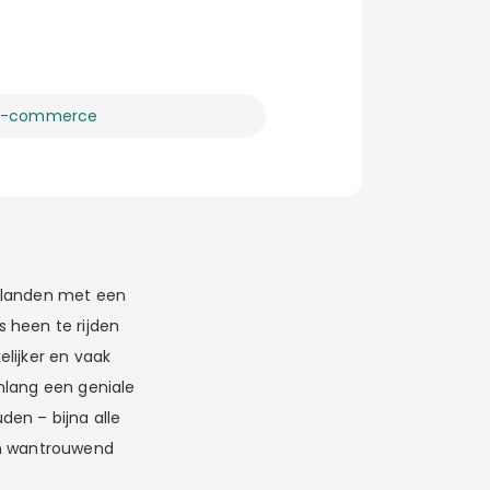
E-commerce
n landen met een
 heen te rijden
lijker en vaak
enlang een geniale
den – bijna alle
en wantrouwend