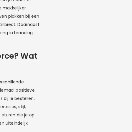
e makkelijker
ven plakken bij een
aanbiedt. Daarnaast
ering in branding
erce? Wat
rschillende
llemaal positieve
bij je bestellen.
resses, stijl,
 sturen die je op
n uiteindelijk