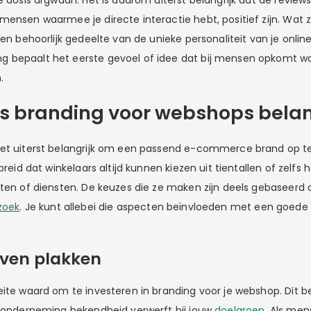
e dosis argwaan. Het is daarom uiterst belangrijk dat de review
ensen waarmee je directe interactie hebt, positief zijn. Wat zi
een behoorlijk gedeelte van de unieke personaliteit van je onli
 bepaalt het eerste gevoel of idee dat bij mensen opkomt 
n.
s branding voor webshops belan
het uiterst belangrijk om een passend e-commerce brand op t
ebreid dat winkelaars altijd kunnen kiezen uit tientallen of zelfs
ten of diensten. De keuzes die ze maken zijn deels gebaseerd o
zoek
. Je kunt allebei die aspecten beïnvloeden met een goede
jven plakken
eite waard om te investeren in branding voor je webshop. Dit b
e onderneming bekendheid verwerft bij jouw
doelgroep
. Als me