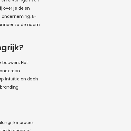
s en ervaringen van
j over je delen
ne onderneming. E-
wanneer ze de naam
grijk?
e bouwen. Het
 honderden
p intuïtie en deels
 branding
elangrijke proces
nsen je naam of