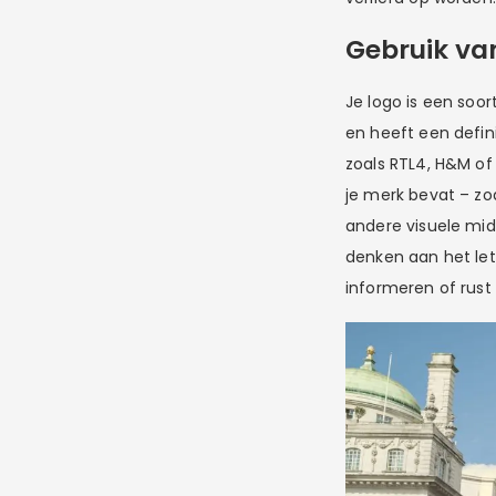
Gebruik va
Je logo is een soo
en heeft een defini
zoals RTL4, H&M of
je merk bevat – zo
andere visuele midd
denken aan het lett
informeren of rust 