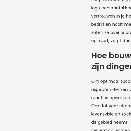
logo een aantal ke
vertrouwen in je he
bedrijf en nooit m
zullen ze over je p
oplevert, zorgt da
Hoe bouw
zijn ding
Om optimaal succe
aspecten denken. A
reacties opwekken 
Om dat voor elkaar t
levensvisie en soci
dit gebied neemt.
verliefd op worden