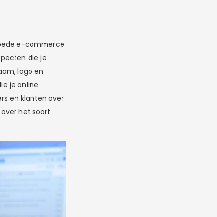
en goede e-commerce
pecten die je
aam, logo en
e je online
ers en klanten over
 over het soort