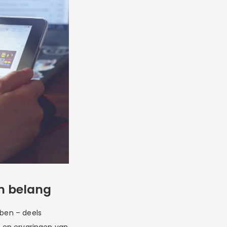
m belang
bben – deels