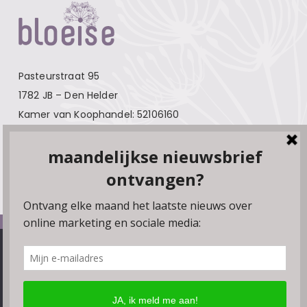
Pasteurstraat 95
1782 JB – Den Helder
Kamer van Koophandel: 52106160
Contact
Over Bloeise
Adverteren
Algemene voorwaarden
We gebruiken cookies, plugins en pixels om ervoor te zorgen
Privacyverklaring
dat onze website soepel draait. Als je doorgaat met het
gebruiken van de website, gaan we er vanuit dat je hiermee
Disclaimer
instemt. Je kunt de browserinstellingen wijzigen om geen
Linkpartners
cookies te accepteren.