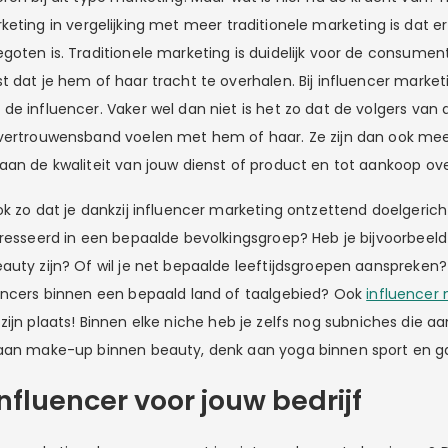
eting in vergelijking met meer traditionele marketing is dat er
oten is. Traditionele marketing is duidelijk voor de consument. Hi
 dat je hem of haar tracht te overhalen. Bij influencer marketi
e influencer. Vaker wel dan niet is het zo dat de volgers van d
 vertrouwensband voelen met hem of haar. Ze zijn dan ook me
aan de kwaliteit van jouw dienst of product en tot aankoop ove
ok zo dat je dankzij influencer marketing ontzettend doelgerich
eresseerd in een bepaalde bevolkingsgroep? Heb je bijvoorbeel
auty zijn? Of wil je net bepaalde leeftijdsgroepen aanspreken?
encers binnen een bepaald land of taalgebied? Ook
influencer 
zijn plaats! Binnen elke niche heb je zelfs nog subniches die aa
 aan make-up binnen beauty, denk aan yoga binnen sport en g
influencer voor jouw bedrijf