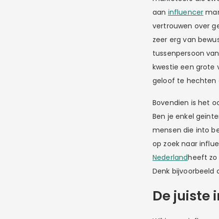
aan
influencer
mark
vertrouwen over geg
zeer erg van bewust
tussenpersoon van d
kwestie een grote
geloof te hechten 
Bovendien is het o
Ben je enkel geïnt
mensen die into be
op zoek naar influ
Nederland
heeft zo 
Denk bijvoorbeeld
De juiste 