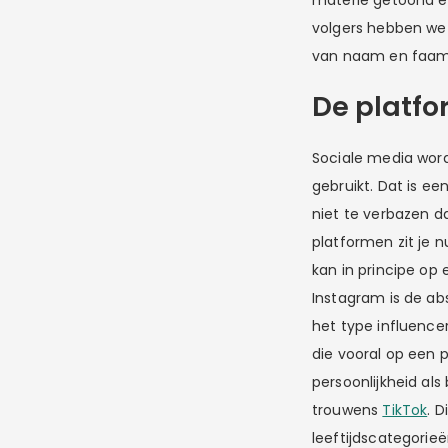
materie getoond en
volgers hebben wet
van naam en faam. 
De platf
Sociale media word
gebruikt. Dat is ee
niet te verbazen d
platformen zit je 
kan in principe op
Instagram is de ab
het type influencer
die vooral op een p
persoonlijkheid als
trouwens
TikTok
. 
leeftijdscategorieë