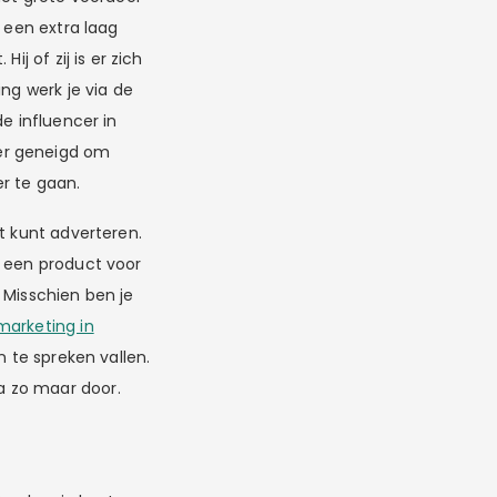
 een extra laag
j of zij is er zich
ng werk je via de
e influencer in
er geneigd om
r te gaan.
t kunt adverteren.
d een product voor
 Misschien ben je
marketing in
n te spreken vallen.
a zo maar door.