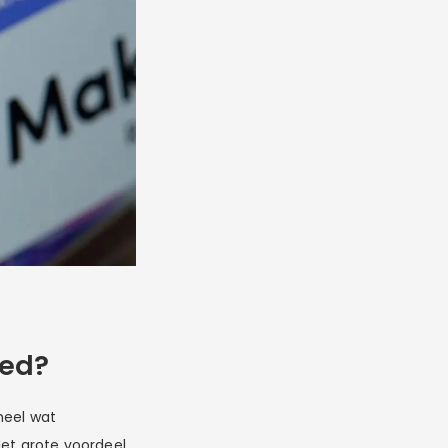
oed?
 heel wat
Het grote voordeel