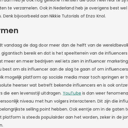
 dan heb je ook nog gewone mensen die door heel real te zij
en te verzamelen. Ook in Nederland heb je overigens best wel
Denk bijvoorbeeld aan Nikkie Tutorials of Enzo Knol.
ormen
t vandaag de dag door meer dan de helft van de wereldbevolk
n gigantisch bereik en dat is het speelterrein van de influencer
at meer en meer bedrijven wel iets zien in influencer marketin
nu best om als influencer aan de slag te gaan of om influencer
 elk mogelijk platform op sociale media maar toch springen er 
solute heerser wat betreft bekende influencers en is ook ontzet
s die een levensstijl uitdragen.
YouTube
is dan weer fenomenaa
ersoonlijk niveau met hun volgers interacteren. Dit zijn die inf
 belangrijkste selling point hebben. Ook eentje om in de gaten 
Dit platform is steeds populairder aan het worden, zeker in de j
n.