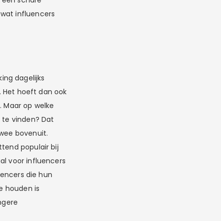
n een schare
 wat influencers
ing dagelijks
s. Het hoeft dan ook
g. Maar op welke
s te vinden? Dat
twee bovenuit.
tend populair bij
l voor influencers
luencers die hun
te houden is
ongere