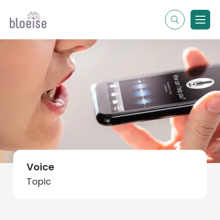
Alle topics
Contentmarketing
Online marketing
Branches
Marketing
Alle soorten artikelen
Voice
Topic