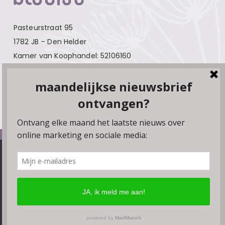
Pasteurstraat 95
1782 JB – Den Helder
Kamer van Koophandel: 52106160
Contact
Over Bloeise
Adverteren
Algemene voorwaarden
We gebruiken cookies, plugins en pixels om ervoor te zorgen
Privacyverklaring
dat onze website soepel draait. Als je doorgaat met het
gebruiken van de website, gaan we er vanuit dat je hiermee
Disclaimer
instemt. Je kunt de browserinstellingen wijzigen om geen
Linkpartners
cookies te accepteren.
Ok
Meer lezen
© Bloeise 2026
Website door
Smeders