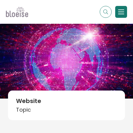
Alle topics
Contentmarketing
Online marketing
Branches
Marketing
Alle soorten artikelen
Website
Topic