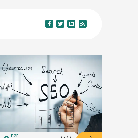
B2B
(+4)